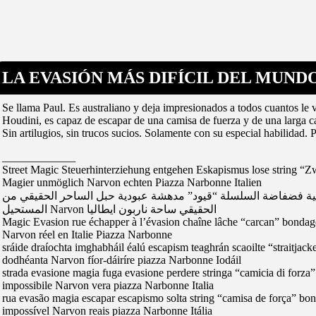
LA EVASIÓN MÁS DIFÍCIL DEL MUNDO
Se llama Paul. Es australiano y deja impresionados a todos cuantos le v
Houdini, es capaz de escapar de una camisa de fuerza y de una larga c
Sin artilugios, sin trucos sucios. Solamente con su especial habilidad. 
_____________
Street Magic Steuerhinterziehung entgehen Eskapismus lose string “Z
Magier unmöglich Narvon echten Piazza Narbonne Italien
اتية فضفاضة السلسلة “قيود” مدهشة عبودية حبل الساحر الحقيقي من
المستحيل Narvon الحقيقي ساحة ناربون ايطاليا
Magic Evasion rue échapper à l’évasion chaîne lâche “carcan” bondage
Narvon réel en Italie Piazza Narbonne
sráide draíochta imghabháil éalú escapism teaghrán scaoilte “straitjac
dodhéanta Narvon fíor-dáiríre piazza Narbonne Iodáil
strada evasione magia fuga evasione perdere stringa “camicia di forza
impossibile Narvon vera piazza Narbonne Italia
rua evasão magia escapar escapismo solta string “camisa de força” b
impossível Narvon reais piazza Narbonne Itália