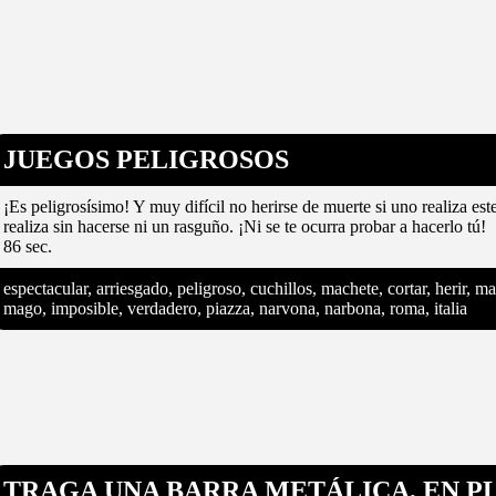
JUEGOS PELIGROSOS
¡Es peligrosísimo! Y muy difícil no herirse de muerte si uno realiza es
realiza sin hacerse ni un rasguño. ¡Ni se te ocurra probar a hacerlo tú!
86 sec.
espectacular, arriesgado, peligroso, cuchillos, machete, cortar, herir, magia
mago, imposible, verdadero, piazza, narvona, narbona, roma, italia
TRAGA UNA BARRA METÁLICA, EN P