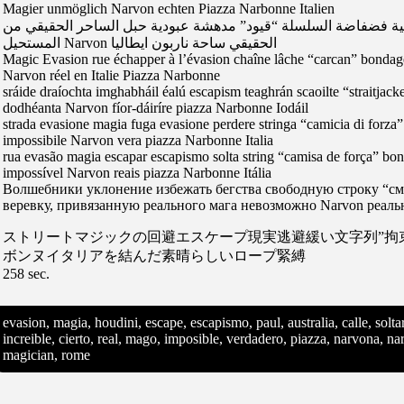
Magier unmöglich Narvon echten Piazza Narbonne Italien
اتية فضفاضة السلسلة “قيود” مدهشة عبودية حبل الساحر الحقيقي من
المستحيل Narvon الحقيقي ساحة ناربون ايطاليا
Magic Evasion rue échapper à l’évasion chaîne lâche “carcan” bondage
Narvon réel en Italie Piazza Narbonne
sráide draíochta imghabháil éalú escapism teaghrán scaoilte “straitjac
dodhéanta Narvon fíor-dáiríre piazza Narbonne Iodáil
strada evasione magia fuga evasione perdere stringa “camicia di forza
impossibile Narvon vera piazza Narbonne Italia
rua evasão magia escapar escapismo solta string “camisa de força” b
impossível Narvon reais piazza Narbonne Itália
Волшебники уклонение избежать бегства свободную строку “с
веревку, привязанную реального мага невозможно Narvon реа
ストリートマジックの回避エスケープ現実逃避緩い文字列”拘束”
ボンヌイタリアを結んだ素晴らしいロープ緊縛
258 sec.
evasion, magia, houdini, escape, escapismo, paul, australia, calle, solt
increible, cierto, real, mago, imposible, verdadero, piazza, narvona, narb
magician, rome