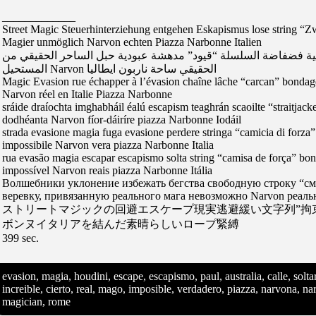
_____________
Street Magic Steuerhinterziehung entgehen Eskapismus lose string “Z
Magier unmöglich Narvon echten Piazza Narbonne Italien
اتية فضفاضة السلسلة “قيود” مدهشة عبودية حبل الساحر الحقيقي من
المستحيل Narvon الحقيقي ساحة ناربون ايطاليا
Magic Evasion rue échapper à l’évasion chaîne lâche “carcan” bondage
Narvon réel en Italie Piazza Narbonne
sráide draíochta imghabháil éalú escapism teaghrán scaoilte “straitjac
dodhéanta Narvon fíor-dáiríre piazza Narbonne Iodáil
strada evasione magia fuga evasione perdere stringa “camicia di forza
impossibile Narvon vera piazza Narbonne Italia
rua evasão magia escapar escapismo solta string “camisa de força” b
impossível Narvon reais piazza Narbonne Itália
Волшебники уклонение избежать бегства свободную строку “с
веревку, привязанную реального мага невозможно Narvon реа
ストリートマジックの回避エスケープ現実逃避緩い文字列”拘束”
ボンヌイタリアを結んだ素晴らしいロープ緊縛
399 sec.
evasion, magia, houdini, escape, escapismo, paul, australia, calle, solt
increible, cierto, real, mago, imposible, verdadero, piazza, narvona, narb
magician, rome