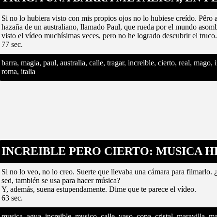
Si no lo hubiera visto con mis propios ojos no lo hubiese creído. Pêro 
hazaña de un australiano, llamado Paul, que rueda por el mundo asomb
visto el vídeo muchísimas veces, pero no he logrado descubrir el truco.
77 sec.
barra, magia, paul, australia, calle, tragar, increible, cierto, real, mag
roma, italia
INCREIBLE PERO CIERTO: MUSICA 
Si no lo veo, no lo creo. Suerte que llevaba una cámara para filmarlo. 
sed, también se usa para hacer música?
Y, además, suena estupendamente. Dime que te parece el vídeo.
63 sec.
musica, agua, increible, musico, calle, vaso, copa, cristal, maravilla, m