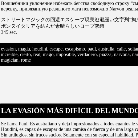
Волшебники уклонение избежать бегства свободную строку “с
веревку, привязанную реального мага невозможно Narvon реа
ストリートマジックの回避エスケープ現実逃避緩い文字列”拘束”
ボンヌイタリアを結んだ素晴らしいロープ緊縛
345 sec.
evasion, magia, houdini, escape, escapismo, paul, australia, calle, solt
increible, cierto, real, mago, imposible, verdadero, piazza, narvona, narb
magician, rome
LA EVASIÓN MÁS DIFÍCIL DEL MUNDO
Se llama Paul. Es australiano y deja impresionados a todos cuantos le v
Houdini, es capaz de escapar de una camisa de fuerza y de una larga c
Sin artilugios, sin trucos sucios. Solamente con su especial habilidad. 