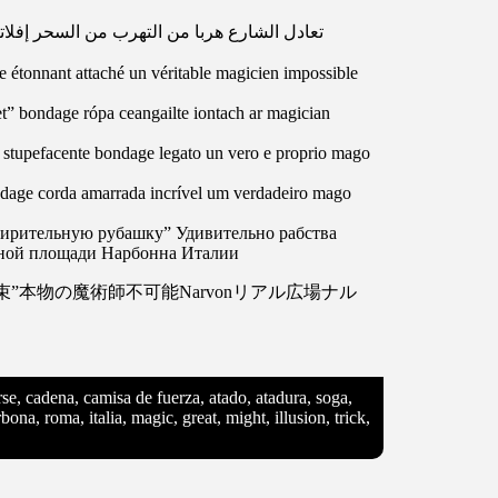
تعادل الشارع هربا من التهرب من السحر إفل
 étonnant attaché un véritable magicien impossible
ket” bondage rópa ceangailte iontach ar magician
” stupefacente bondage legato un vero e proprio mago
ondage corda amarrada incrível um verdadeiro mago
мирительную рубашку” Удивительно рабства
льной площади Нарбонна Италии
本物の魔術師不可能Narvonリアル広場ナル
arse, cadena, camisa de fuerza, atado, atadura, soga,
ona, roma, italia, magic, great, might, illusion, trick,