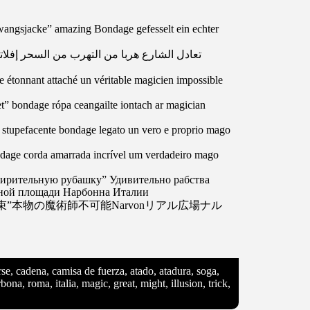
wangsjacke” amazing Bondage gefesselt ein echter
تعادل الشارع هربا من التهرب من السحر إفل
 étonnant attaché un véritable magicien impossible
ket” bondage rópa ceangailte iontach ar magician
” stupefacente bondage legato un vero e proprio mago
ondage corda amarrada incrível um verdadeiro mago
мирительную рубашку” Удивительно рабства
льной площади Нарбонна Италии
本物の魔術師不可能Narvonリアル広場ナル
arse, cadena, camisa de fuerza, atado, atadura, soga,
ona, roma, italia, magic, great, might, illusion, trick,