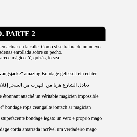
. PARTE 2
en actuar en la calle. Como si se tratara de un nuevo
adenas enrollada sobre su pecho.
Parece mágico. Y, quizás, lo sea.
wangsjacke” amazing Bondage gefesselt ein echter
تعادل الشارع هربا من التهرب من السحر إفل
 étonnant attaché un véritable magicien impossible
ket” bondage rópa ceangailte iontach ar magician
” stupefacente bondage legato un vero e proprio mago
ondage corda amarrada incrível um verdadeiro mago