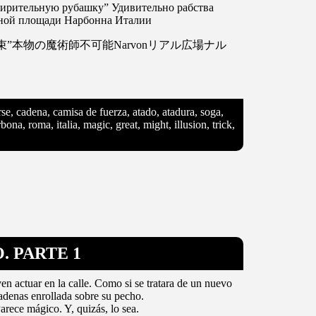
мирительную рубашку” Удивительно рабства
льной площади Нарбонна Италии
本物の魔術師不可能Narvonリアル広場ナル
arse, cadena, camisa de fuerza, atado, atadura, soga,
ona, roma, italia, magic, great, might, illusion, trick,
. PARTE 1
en actuar en la calle. Como si se tratara de un nuevo
adenas enrollada sobre su pecho.
Parece mágico. Y, quizás, lo sea.