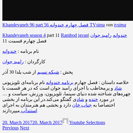
tvsima
von
Khandevaneh 96 part 56 فصل چهارم خندوانه TVsima
خندوانه
رامبد جوان
|
Rambod javan
part 11
Khandevaneh season 4
فصل چهارم قسمت 11
نام برنامه :
خندوانه
کارگردان :
رامبد جوان
پخش :
شبکه نسیم
از شب یلدا 30 آذر
خلاصه داستان : فصل چهارم
برنامه خندوانه
نام برنامه‌ای تلویزیونی
شاد
و پرمخاطب با اجرای رامبد جوان است که در هر قسمت با
چهره‌های شناخته شده دنیای سینما، تلویزیون، ورزش، سیاست و …
در مورد
خنده
و
شاد
ی گفتگو می‌کند.در این برنامه از بخشی
اختصاصا به
جناب خان
دارد و بخشی هم هنرمندان به اجرای
استندآپ
میپردازند
20. March 2017
20. March 2017
Youtube Selections
Previous
Next