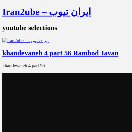
Iran2ube – ایران تیوب
youtube selections
khandevaneh 4 part 56 Rambod Javan
khandevaneh 4 part 56