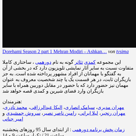
Dorehami Season 2 part 1 Mehran Modiri – Ashkan…
von
tvsima
این مجموعه
کمدی
تئاتر
گونه به نام
دورهمی
، ساختاری کاملا
متفاوت نسبت به سایر آثار نمایشی تلویزیون دارد که در بخشی از آن
به گفتگو با مهمانان از افراد مشهور پرداخته شده است. به جز
بازیگران ثابت، در هر قسمت یک یا چند شخصیت معروف به عنوان
مهمان نیز حضور دارد که با حضور در مقابل دوربین همراه با سایر
بازیگران وارد فضای شیرین و کمدی قصه خواهد شد
هنرمندان:
مهران مدیری
،
سیامک انصاری
،
الیکا عبدالرزاقی
،
محمد نادری
،
مهران رنجبر
،
لیلا ایرانی
،
رامین ناصر نصیر
،
سروش جمشیدی
و
امیر جنانی
زمان پخش برنامه دورهمی
: از ابتدای سال 95 روزهای پنجشنبه
ساعت 21 / تکرار ساعت 9 و 14