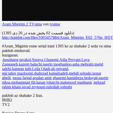
Aram Migirim 2 TVsima
von
tvsima
(دانلود قسمت 02 پخش شده در 26 دی 1395)
http://trainbit.com/files/1003457884/Aram_Migirim_E02_576p
#Aram_Migirim esme serial irani 1395 ke az shabake 2 seda va sima
pakhsh mishavad.
bazigaran:
,
houshang tavakol
,
Soraya Ghasemi
,
Atila Pesyani
,
Laya
Zanganeh
,
kazem baluchi
,
nasrin moghanloo
,
asha mehrabi
,
majid
salehi
,
kamran tafti
,
Leila Otadi
,
ali osivand
,
mir taher mazloomi
,
shahrzad kamalzadeh
,
mehdi solouki
,
negar
abedi
,
mona farjad
,
arsalan amir ghasemi
,
hamidreza hedayati
,
nasrin
niksa
,
mohammad fili
,
hasan joharchi
,
mahmood maghami
,
behzad
rahim khani
,
javad zeytouni
,
ruhollah sohrabi
pakhsh az shabake 2 Iran.
IRIB2
TV2