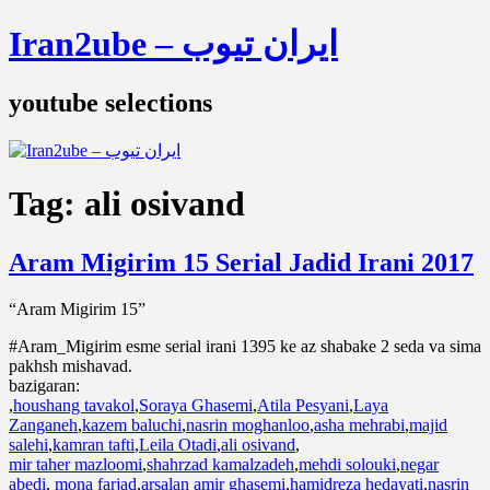
Iran2ube – ایران تیوب
youtube selections
Tag:
ali osivand
Aram Migirim 15 Serial Jadid Irani 2017
“Aram Migirim 15”
#Aram_Migirim esme serial irani 1395 ke az shabake 2 seda va sima
pakhsh mishavad.
bazigaran:
,
houshang tavakol
,
Soraya Ghasemi
,
Atila Pesyani
,
Laya
Zanganeh
,
kazem baluchi
,
nasrin moghanloo
,
asha mehrabi
,
majid
salehi
,
kamran tafti
,
Leila Otadi
,
ali osivand
,
mir taher mazloomi
,
shahrzad kamalzadeh
,
mehdi solouki
,
negar
abedi
,
mona farjad
,
arsalan amir ghasemi
,
hamidreza hedayati
,
nasrin