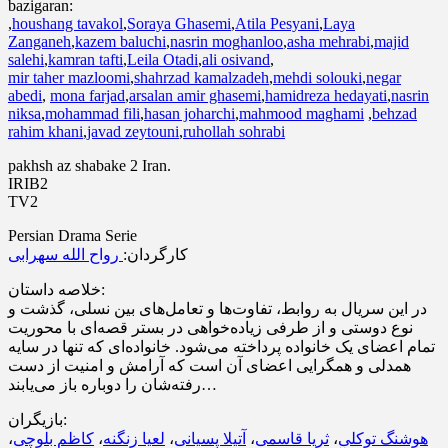
bazigaran:
,
houshang tavakol
,
Soraya Ghasemi
,
Atila Pesyani
,
Laya
Zanganeh
,
kazem baluchi
,
nasrin moghanloo
,
asha mehrabi
,
majid
salehi
,
kamran tafti
,
Leila Otadi
,
ali osivand
,
mir taher mazloomi
,
shahrzad kamalzadeh
,
mehdi solouki
,
negar
abedi
,
mona farjad
,
arsalan amir ghasemi
,
hamidreza hedayati
,
nasrin
niksa
,
mohammad fili
,
hasan joharchi
,
mahmood maghami
,
behzad
rahim khani
,
javad zeytouni
,
ruhollah sohrabi
pakhsh az shabake 2 Iran.
IRIB2
TV2
Persian Drama Serie
کارگردان:
رواح الله سهرابی
خلاصه داستان:
در این سریال به روابط، تفاوت‌ها و تعامل‌های بین نسلی، گذشت و
نوع دوستی و از طرفی زیاده‌خواهی در بستر قصه‌ای با محوریت
تمام اعضای یک خانواده پرداخته می‌شود. خانواده‌ای که تنها در سایه
همدلی و همگرایی اعضای آن است که آرامش و امنیت از دست
رفته‌شان را دوباره باز می‌یابند…
بازیگران:
،
کاظم بلوچی
،
لعیا زنگنه
،
آتیلا پسیانی
،
ثریا قاسمی
،
هوشنگ توکلی