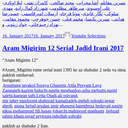
،
لیلا اوتادی
،
کامران تفتی
،
مجید صالحی
،
آشا محرابی
،
نسرین مقانلو
مهدی
،
شهرزاد کمال‌زاده
،
میرطاهر مظلومی
،
علی اوسیوند
حمیدرضا
،
ارسلان امیرقاسمی
،
مونا فرجاد
،
نگار عابدی
،
سلوکی
،
محمود مقامی
،
حسن جوهرچی
،
محمد فیلی
،
نسرین نکیسا
،
هدایتی
جواد زیتونی
،
بهزاد رحیم‌خانی
و…
16. January 2017
16. January 2017
Youtube Selections
Aram Migirim 12 Serial Jadid Irani 2017
“Aram Migirim 12”
#Aram_Migirim esme serial irani 1395 ke az shabake 2 seda va sima
pakhsh mishavad.
bazigaran:
,
houshang tavakol
,
Soraya Ghasemi
,
Atila Pesyani
,
Laya
Zanganeh
,
kazem baluchi
,
nasrin moghanloo
,
asha mehrabi
,
majid
salehi
,
kamran tafti
,
Leila Otadi
,
ali osivand
,
mir taher mazloomi
,
shahrzad kamalzadeh
,
mehdi solouki
,
negar
abedi
,
mona farjad
,
arsalan amir ghasemi
,
hamidreza hedayati
,
nasrin
niksa
,
mohammad fili
,
hasan joharchi
,
mahmood maghami
,
behzad
rahim khani
,
javad zeytouni
,
ruhollah sohrabi
pakhsh az shabake 2 Iran.