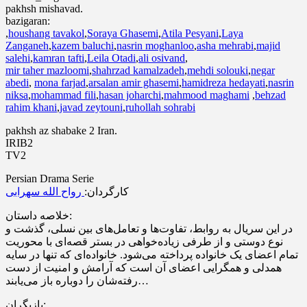
pakhsh mishavad.
bazigaran:
,
houshang tavakol
,
Soraya Ghasemi
,
Atila Pesyani
,
Laya
Zanganeh
,
kazem baluchi
,
nasrin moghanloo
,
asha mehrabi
,
majid
salehi
,
kamran tafti
,
Leila Otadi
,
ali osivand
,
mir taher mazloomi
,
shahrzad kamalzadeh
,
mehdi solouki
,
negar
abedi
,
mona farjad
,
arsalan amir ghasemi
,
hamidreza hedayati
,
nasrin
niksa
,
mohammad fili
,
hasan joharchi
,
mahmood maghami
,
behzad
rahim khani
,
javad zeytouni
,
ruhollah sohrabi
pakhsh az shabake 2 Iran.
IRIB2
TV2
Persian Drama Serie
کارگردان:
رواح الله سهرابی
خلاصه داستان:
در این سریال به روابط، تفاوت‌ها و تعامل‌های بین نسلی، گذشت و
نوع دوستی و از طرفی زیاده‌خواهی در بستر قصه‌ای با محوریت
تمام اعضای یک خانواده پرداخته می‌شود. خانواده‌ای که تنها در سایه
همدلی و همگرایی اعضای آن است که آرامش و امنیت از دست
رفته‌شان را دوباره باز می‌یابند…
بازیگران: