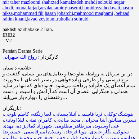
mir taher mazloomi
,
shahrzad kamalzadeh
,
mehdi solouki
,
negar
abedi
,
mona farjad
,
arsalan amir ghasemi
,
hamidreza hedayati
,
nasrin
niksa
,
mohammad fili
,
hasan joharchi
,
mahmood maghami
,
behzad
rahim khani
,
javad zeytouni
,
ruhollah sohrabi
pakhsh az shabake 2 Iran.
IRIB2
TV2
Persian Drama Serie
کارگردان:
رواح الله سهرابی
خلاصه داستان:
در این سریال به روابط، تفاوت‌ها و تعامل‌های بین نسلی، گذشت و
نوع دوستی و از طرفی زیاده‌خواهی در بستر قصه‌ای با محوریت
تمام اعضای یک خانواده پرداخته می‌شود. خانواده‌ای که تنها در سایه
همدلی و همگرایی اعضای آن است که آرامش و امنیت از دست
رفته‌شان را دوباره باز می‌یابند…
بازیگران:
،
کاظم بلوچی
،
لعیا زنگنه
،
آتیلا پسیانی
،
ثریا قاسمی
،
هوشنگ توکلی
،
لیلا اوتادی
،
کامران تفتی
،
مجید صالحی
،
آشا محرابی
،
نسرین مقانلو
مهدی
،
شهرزاد کمال‌زاده
،
میرطاهر مظلومی
،
علی اوسیوند
حمیدرضا
،
ارسلان امیرقاسمی
،
مونا فرجاد
،
نگار عابدی
،
سلوکی
،
محمود مقامی
،
حسن جوهرچی
،
محمد فیلی
،
نسرین نکیسا
،
هدایتی