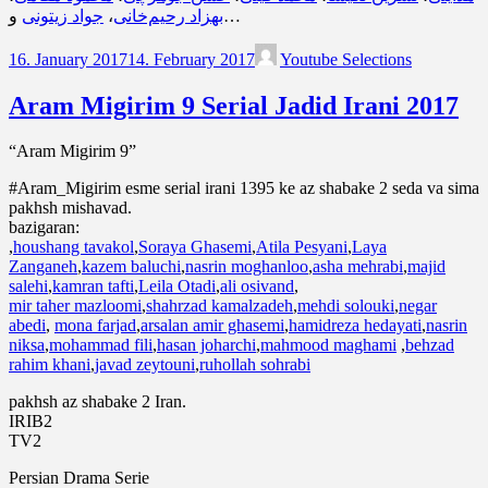
جواد زیتونی
،
بهزاد رحیم‌خانی
و…
16. January 2017
14. February 2017
Youtube Selections
Aram Migirim 9 Serial Jadid Irani 2017
“Aram Migirim 9”
#Aram_Migirim esme serial irani 1395 ke az shabake 2 seda va sima
pakhsh mishavad.
bazigaran:
,
houshang tavakol
,
Soraya Ghasemi
,
Atila Pesyani
,
Laya
Zanganeh
,
kazem baluchi
,
nasrin moghanloo
,
asha mehrabi
,
majid
salehi
,
kamran tafti
,
Leila Otadi
,
ali osivand
,
mir taher mazloomi
,
shahrzad kamalzadeh
,
mehdi solouki
,
negar
abedi
,
mona farjad
,
arsalan amir ghasemi
,
hamidreza hedayati
,
nasrin
niksa
,
mohammad fili
,
hasan joharchi
,
mahmood maghami
,
behzad
rahim khani
,
javad zeytouni
,
ruhollah sohrabi
pakhsh az shabake 2 Iran.
IRIB2
TV2
Persian Drama Serie