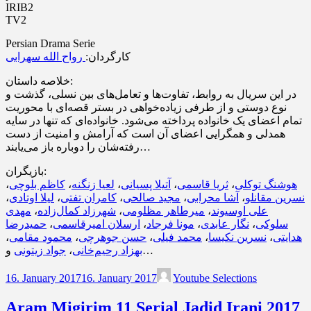
IRIB2
TV2
Persian Drama Serie
کارگردان:
رواح الله سهرابی
خلاصه داستان:
در این سریال به روابط، تفاوت‌ها و تعامل‌های بین نسلی، گذشت و
نوع دوستی و از طرفی زیاده‌خواهی در بستر قصه‌ای با محوریت
تمام اعضای یک خانواده پرداخته می‌شود. خانواده‌ای که تنها در سایه
همدلی و همگرایی اعضای آن است که آرامش و امنیت از دست
رفته‌شان را دوباره باز می‌یابند…
بازیگران:
،
کاظم بلوچی
،
لعیا زنگنه
،
آتیلا پسیانی
،
ثریا قاسمی
،
هوشنگ توکلی
،
لیلا اوتادی
،
کامران تفتی
،
مجید صالحی
،
آشا محرابی
،
نسرین مقانلو
مهدی
،
شهرزاد کمال‌زاده
،
میرطاهر مظلومی
،
علی اوسیوند
حمیدرضا
،
ارسلان امیرقاسمی
،
مونا فرجاد
،
نگار عابدی
،
سلوکی
،
محمود مقامی
،
حسن جوهرچی
،
محمد فیلی
،
نسرین نکیسا
،
هدایتی
جواد زیتونی
،
بهزاد رحیم‌خانی
و…
16. January 2017
16. January 2017
Youtube Selections
Aram Migirim 11 Serial Jadid Irani 2017