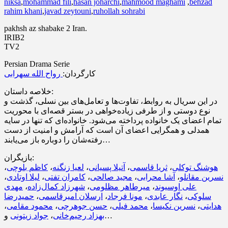
niksa
,
mohammad fili
,
hasan joharchi
,
mahmood maghami
,
behzad
rahim khani
,
javad zeytouni
,
ruhollah sohrabi
pakhsh az shabake 2 Iran.
IRIB2
TV2
Persian Drama Serie
کارگردان:
رواح الله سهرابی
خلاصه داستان:
در این سریال به روابط، تفاوت‌ها و تعامل‌های بین نسلی، گذشت و
نوع دوستی و از طرفی زیاده‌خواهی در بستر قصه‌ای با محوریت
تمام اعضای یک خانواده پرداخته می‌شود. خانواده‌ای که تنها در سایه
همدلی و همگرایی اعضای آن است که آرامش و امنیت از دست
رفته‌شان را دوباره باز می‌یابند…
بازیگران:
،
کاظم بلوچی
،
لعیا زنگنه
،
آتیلا پسیانی
،
ثریا قاسمی
،
هوشنگ توکلی
،
لیلا اوتادی
،
کامران تفتی
،
مجید صالحی
،
آشا محرابی
،
نسرین مقانلو
مهدی
،
شهرزاد کمال‌زاده
،
میرطاهر مظلومی
،
علی اوسیوند
حمیدرضا
،
ارسلان امیرقاسمی
،
مونا فرجاد
،
نگار عابدی
،
سلوکی
،
محمود مقامی
،
حسن جوهرچی
،
محمد فیلی
،
نسرین نکیسا
،
هدایتی
جواد زیتونی
،
بهزاد رحیم‌خانی
و…