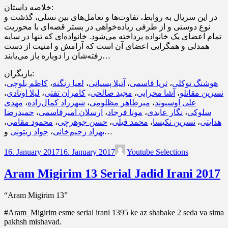
خلاصه داستان:
در این سریال به روابط، تفاوت‌ها و تعامل‌های بین نسلی، گذشت و
نوع دوستی و از طرفی زیاده‌خواهی در بستر قصه‌ای با محوریت
تمام اعضای یک خانواده پرداخته می‌شود. خانواده‌ای که تنها در سایه
همدلی و همگرایی اعضای آن است که آرامش و امنیت از دست
رفته‌شان را دوباره باز می‌یابند…
بازیگران:
،
کاظم بلوچی
،
لعیا زنگنه
،
آتیلا پسیانی
،
ثریا قاسمی
،
هوشنگ توکلی
،
لیلا اوتادی
،
کامران تفتی
،
مجید صالحی
،
آشا محرابی
،
نسرین مقانلو
مهدی
،
شهرزاد کمال‌زاده
،
میرطاهر مظلومی
،
علی اوسیوند
حمیدرضا
،
ارسلان امیرقاسمی
،
مونا فرجاد
،
نگار عابدی
،
سلوکی
،
محمود مقامی
،
حسن جوهرچی
،
محمد فیلی
،
نسرین نکیسا
،
هدایتی
جواد زیتونی
،
بهزاد رحیم‌خانی
و…
16. January 2017
16. January 2017
Youtube Selections
Aram Migirim 13 Serial Jadid Irani 2017
“Aram Migirim 13”
#Aram_Migirim esme serial irani 1395 ke az shabake 2 seda va sima
pakhsh mishavad.