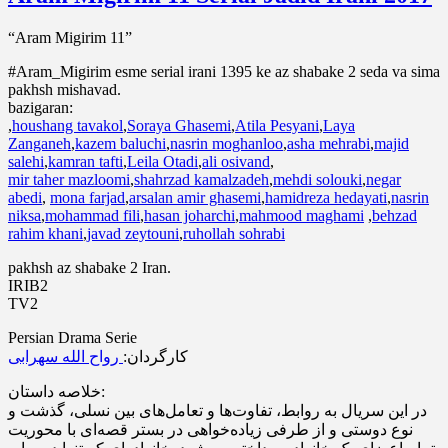
“Aram Migirim 11”
#Aram_Migirim esme serial irani 1395 ke az shabake 2 seda va sima
pakhsh mishavad.
bazigaran:
,
houshang tavakol
,
Soraya Ghasemi
,
Atila Pesyani
,
Laya
Zanganeh
,
kazem baluchi
,
nasrin moghanloo
,
asha mehrabi
,
majid
salehi
,
kamran tafti
,
Leila Otadi
,
ali osivand
,
mir taher mazloomi
,
shahrzad kamalzadeh
,
mehdi solouki
,
negar
abedi
,
mona farjad
,
arsalan amir ghasemi
,
hamidreza hedayati
,
nasrin
niksa
,
mohammad fili
,
hasan joharchi
,
mahmood maghami
,
behzad
rahim khani
,
javad zeytouni
,
ruhollah sohrabi
pakhsh az shabake 2 Iran.
IRIB2
TV2
Persian Drama Serie
کارگردان:
رواح الله سهرابی
خلاصه داستان:
در این سریال به روابط، تفاوت‌ها و تعامل‌های بین نسلی، گذشت و
نوع دوستی و از طرفی زیاده‌خواهی در بستر قصه‌ای با محوریت