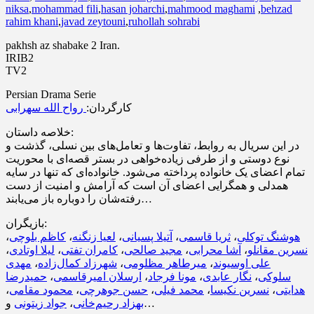
niksa
,
mohammad fili
,
hasan joharchi
,
mahmood maghami
,
behzad
rahim khani
,
javad zeytouni
,
ruhollah sohrabi
pakhsh az shabake 2 Iran.
IRIB2
TV2
Persian Drama Serie
کارگردان:
رواح الله سهرابی
خلاصه داستان:
در این سریال به روابط، تفاوت‌ها و تعامل‌های بین نسلی، گذشت و
نوع دوستی و از طرفی زیاده‌خواهی در بستر قصه‌ای با محوریت
تمام اعضای یک خانواده پرداخته می‌شود. خانواده‌ای که تنها در سایه
همدلی و همگرایی اعضای آن است که آرامش و امنیت از دست
رفته‌شان را دوباره باز می‌یابند…
بازیگران:
،
کاظم بلوچی
،
لعیا زنگنه
،
آتیلا پسیانی
،
ثریا قاسمی
،
هوشنگ توکلی
،
لیلا اوتادی
،
کامران تفتی
،
مجید صالحی
،
آشا محرابی
،
نسرین مقانلو
مهدی
،
شهرزاد کمال‌زاده
،
میرطاهر مظلومی
،
علی اوسیوند
حمیدرضا
،
ارسلان امیرقاسمی
،
مونا فرجاد
،
نگار عابدی
،
سلوکی
،
محمود مقامی
،
حسن جوهرچی
،
محمد فیلی
،
نسرین نکیسا
،
هدایتی
جواد زیتونی
،
بهزاد رحیم‌خانی
و…