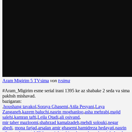
Aram Migirim 5 TVsima
von
tvsima
#Aram_Migirim esme serial irani 1395 ke az shabake 2 seda va sima
pakhsh mishavad.
bazigaran:
,
houshang tavakol
,
Soraya Ghasemi
,
Atila Pesyani
,
Laya
Zanganeh
,
kazem baluchi
,
nasrin moghanloo
,
asha mehrabi
,
majid
salehi
,
kamran tafti
,
Leila Otadi
,
ali osivand
,
mir taher mazloomi
,
shahrzad kamalzadeh
,
mehdi solouki
,
negar
abedi
,
mona farjad
,
arsalan amir ghasemi
,
hamidreza hedayati
,
nasrin