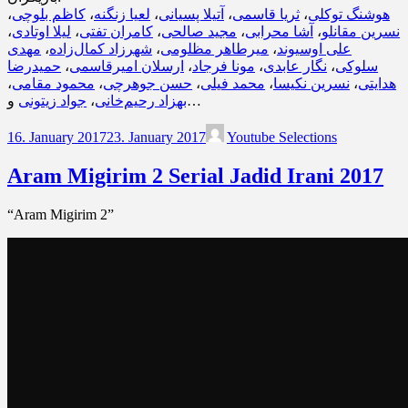
،
کاظم بلوچی
،
لعیا زنگنه
،
آتیلا پسیانی
،
ثریا قاسمی
،
هوشنگ توکلی
،
لیلا اوتادی
،
کامران تفتی
،
مجید صالحی
،
آشا محرابی
،
نسرین مقانلو
مهدی
،
شهرزاد کمال‌زاده
،
میرطاهر مظلومی
،
علی اوسیوند
حمیدرضا
،
ارسلان امیرقاسمی
،
مونا فرجاد
،
نگار عابدی
،
سلوکی
،
محمود مقامی
،
حسن جوهرچی
،
محمد فیلی
،
نسرین نکیسا
،
هدایتی
جواد زیتونی
،
بهزاد رحیم‌خانی
و…
16. January 2017
23. January 2017
Youtube Selections
Aram Migirim 2 Serial Jadid Irani 2017
“Aram Migirim 2”