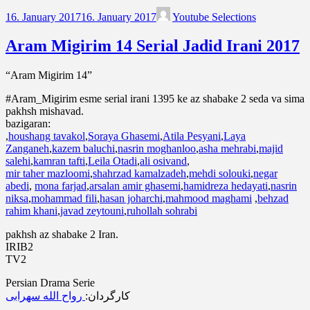
16. January 2017
16. January 2017
Youtube Selections
Aram Migirim 14 Serial Jadid Irani 2017
“Aram Migirim 14”
#Aram_Migirim esme serial irani 1395 ke az shabake 2 seda va sima
pakhsh mishavad.
bazigaran:
,
houshang tavakol
,
Soraya Ghasemi
,
Atila Pesyani
,
Laya
Zanganeh
,
kazem baluchi
,
nasrin moghanloo
,
asha mehrabi
,
majid
salehi
,
kamran tafti
,
Leila Otadi
,
ali osivand
,
mir taher mazloomi
,
shahrzad kamalzadeh
,
mehdi solouki
,
negar
abedi
,
mona farjad
,
arsalan amir ghasemi
,
hamidreza hedayati
,
nasrin
niksa
,
mohammad fili
,
hasan joharchi
,
mahmood maghami
,
behzad
rahim khani
,
javad zeytouni
,
ruhollah sohrabi
pakhsh az shabake 2 Iran.
IRIB2
TV2
Persian Drama Serie
کارگردان:
رواح الله سهرابی