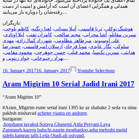
تمام اعضای یک خانواده پرداخته می‌شود. خانواده‌ای که تنها در سایه
همدلی و همگرایی اعضای آن است که آرامش و امنیت از دست
رفته‌شان را دوباره باز می‌یابند…
بازیگران:
،
کاظم بلوچی
،
لعیا زنگنه
،
آتیلا پسیانی
،
ثریا قاسمی
،
هوشنگ توکلی
،
لیلا اوتادی
،
کامران تفتی
،
مجید صالحی
،
آشا محرابی
،
نسرین مقانلو
مهدی
،
شهرزاد کمال‌زاده
،
میرطاهر مظلومی
،
علی اوسیوند
حمیدرضا
،
ارسلان امیرقاسمی
،
مونا فرجاد
،
نگار عابدی
،
سلوکی
،
محمود مقامی
،
حسن جوهرچی
،
محمد فیلی
،
نسرین نکیسا
،
هدایتی
جواد زیتونی
،
بهزاد رحیم‌خانی
و…
16. January 2017
16. January 2017
Youtube Selections
Aram Migirim 10 Serial Jadid Irani 2017
“Aram Migirim 10”
#Aram_Migirim esme serial irani 1395 ke az shabake 2 seda va sima
pakhsh mishavad
acheter viagra en andorre
.
bazigaran:
,
houshang tavakol
,
Soraya Ghasemi
,
Atila Pesyani
,
Laya
Zanganeh
,
kazem baluchi
,
nasrin moghanloo
,
asha mehrabi
,
majid
salehi
,
kamran tafti
,
Leila Otadi
,
ali osivand
,