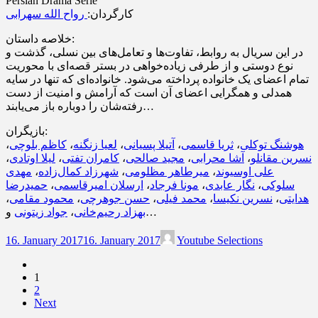
Persian Drama Serie
کارگردان:
رواح الله سهرابی
خلاصه داستان:
در این سریال به روابط، تفاوت‌ها و تعامل‌های بین نسلی، گذشت و
نوع دوستی و از طرفی زیاده‌خواهی در بستر قصه‌ای با محوریت
تمام اعضای یک خانواده پرداخته می‌شود. خانواده‌ای که تنها در سایه
همدلی و همگرایی اعضای آن است که آرامش و امنیت از دست
رفته‌شان را دوباره باز می‌یابند…
بازیگران:
،
کاظم بلوچی
،
لعیا زنگنه
،
آتیلا پسیانی
،
ثریا قاسمی
،
هوشنگ توکلی
،
لیلا اوتادی
،
کامران تفتی
،
مجید صالحی
،
آشا محرابی
،
نسرین مقانلو
مهدی
،
شهرزاد کمال‌زاده
،
میرطاهر مظلومی
،
علی اوسیوند
حمیدرضا
،
ارسلان امیرقاسمی
،
مونا فرجاد
،
نگار عابدی
،
سلوکی
،
محمود مقامی
،
حسن جوهرچی
،
محمد فیلی
،
نسرین نکیسا
،
هدایتی
جواد زیتونی
،
بهزاد رحیم‌خانی
و…
16. January 2017
16. January 2017
Youtube Selections
1
2
Next