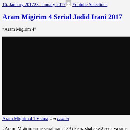
16. January 2017
23. January 2017
Youtube Selections
Aram Migirim 4 Serial Jadid Irani 2017
“Aram Migirim 4”
Aram Migirim 4 TVsima
von
tvsima
#Aram_Migirim esme serial irani 1395 ke az shabake 2 seda va sima