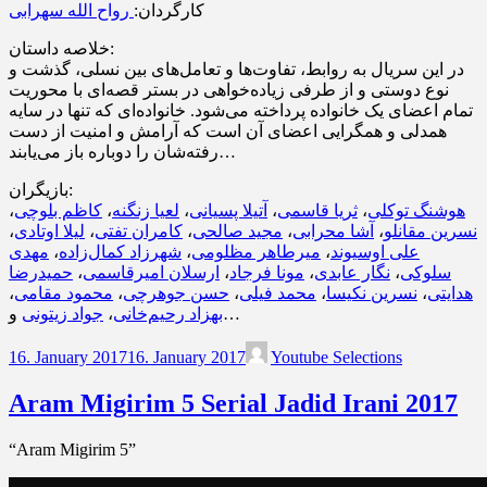
کارگردان:
رواح الله سهرابی
خلاصه داستان:
در این سریال به روابط، تفاوت‌ها و تعامل‌های بین نسلی، گذشت و
نوع دوستی و از طرفی زیاده‌خواهی در بستر قصه‌ای با محوریت
تمام اعضای یک خانواده پرداخته می‌شود. خانواده‌ای که تنها در سایه
همدلی و همگرایی اعضای آن است که آرامش و امنیت از دست
رفته‌شان را دوباره باز می‌یابند…
بازیگران:
،
کاظم بلوچی
،
لعیا زنگنه
،
آتیلا پسیانی
،
ثریا قاسمی
،
هوشنگ توکلی
،
لیلا اوتادی
،
کامران تفتی
،
مجید صالحی
،
آشا محرابی
،
نسرین مقانلو
مهدی
،
شهرزاد کمال‌زاده
،
میرطاهر مظلومی
،
علی اوسیوند
حمیدرضا
،
ارسلان امیرقاسمی
،
مونا فرجاد
،
نگار عابدی
،
سلوکی
،
محمود مقامی
،
حسن جوهرچی
،
محمد فیلی
،
نسرین نکیسا
،
هدایتی
جواد زیتونی
،
بهزاد رحیم‌خانی
و…
16. January 2017
16. January 2017
Youtube Selections
Aram Migirim 5 Serial Jadid Irani 2017
“Aram Migirim 5”