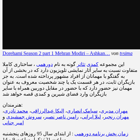
Dorehami Season 2 part 1 Mehran Modiri – Ashkan…
von
tvsima
این مجموعه
کمدی
تئاتر
گونه به نام
دورهمی
، ساختاری کاملا
متفاوت نسبت به سایر آثار نمایشی تلویزیون دارد که در بخشی از آن
به گفتگو با مهمانان از افراد مشهور پرداخته شده است. به جز
بازیگران ثابت، در هر قسمت یک یا چند شخصیت معروف به عنوان
مهمان نیز حضور دارد که با حضور در مقابل دوربین همراه با سایر
بازیگران وارد فضای شیرین و کمدی قصه خواهد شد
هنرمندان:
مهران مدیری
،
سیامک انصاری
،
الیکا عبدالرزاقی
،
محمد نادری
،
مهران رنجبر
،
لیلا ایرانی
،
رامین ناصر نصیر
،
سروش جمشیدی
و
امیر جنانی
زمان پخش برنامه دورهمی
: از ابتدای سال 95 روزهای پنجشنبه
ساعت 21 / تکرار ساعت 9 و 14