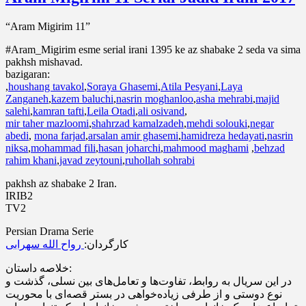
“Aram Migirim 11”
#Aram_Migirim esme serial irani 1395 ke az shabake 2 seda va sima
pakhsh mishavad.
bazigaran:
,
houshang tavakol
,
Soraya Ghasemi
,
Atila Pesyani
,
Laya
Zanganeh
,
kazem baluchi
,
nasrin moghanloo
,
asha mehrabi
,
majid
salehi
,
kamran tafti
,
Leila Otadi
,
ali osivand
,
mir taher mazloomi
,
shahrzad kamalzadeh
,
mehdi solouki
,
negar
abedi
,
mona farjad
,
arsalan amir ghasemi
,
hamidreza hedayati
,
nasrin
niksa
,
mohammad fili
,
hasan joharchi
,
mahmood maghami
,
behzad
rahim khani
,
javad zeytouni
,
ruhollah sohrabi
pakhsh az shabake 2 Iran.
IRIB2
TV2
Persian Drama Serie
کارگردان:
رواح الله سهرابی
خلاصه داستان:
در این سریال به روابط، تفاوت‌ها و تعامل‌های بین نسلی، گذشت و
نوع دوستی و از طرفی زیاده‌خواهی در بستر قصه‌ای با محوریت