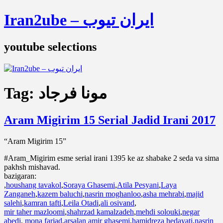
Iran2ube – ایران تیوب
youtube selections
Tag:
مونا فرجاد
Aram Migirim 15 Serial Jadid Irani 2017
“Aram Migirim 15”
#Aram_Migirim esme serial irani 1395 ke az shabake 2 seda va sima
pakhsh mishavad.
bazigaran:
,
houshang tavakol
,
Soraya Ghasemi
,
Atila Pesyani
,
Laya
Zanganeh
,
kazem baluchi
,
nasrin moghanloo
,
asha mehrabi
,
majid
salehi
,
kamran tafti
,
Leila Otadi
,
ali osivand
,
mir taher mazloomi
,
shahrzad kamalzadeh
,
mehdi solouki
,
negar
abedi
,
mona farjad
,
arsalan amir ghasemi
,
hamidreza hedayati
,
nasrin