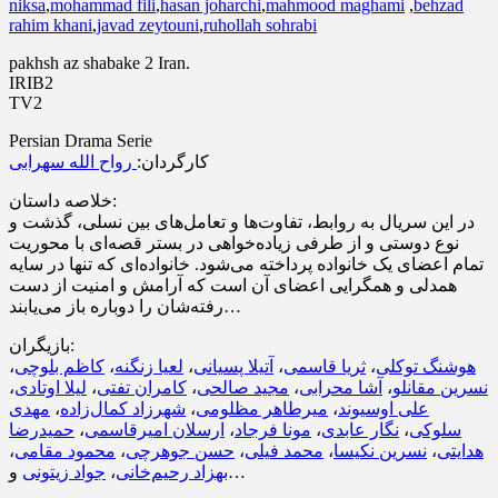
niksa
,
mohammad fili
,
hasan joharchi
,
mahmood maghami
,
behzad
rahim khani
,
javad zeytouni
,
ruhollah sohrabi
pakhsh az shabake 2 Iran.
IRIB2
TV2
Persian Drama Serie
کارگردان:
رواح الله سهرابی
خلاصه داستان:
در این سریال به روابط، تفاوت‌ها و تعامل‌های بین نسلی، گذشت و
نوع دوستی و از طرفی زیاده‌خواهی در بستر قصه‌ای با محوریت
تمام اعضای یک خانواده پرداخته می‌شود. خانواده‌ای که تنها در سایه
همدلی و همگرایی اعضای آن است که آرامش و امنیت از دست
رفته‌شان را دوباره باز می‌یابند…
بازیگران:
،
کاظم بلوچی
،
لعیا زنگنه
،
آتیلا پسیانی
،
ثریا قاسمی
،
هوشنگ توکلی
،
لیلا اوتادی
،
کامران تفتی
،
مجید صالحی
،
آشا محرابی
،
نسرین مقانلو
مهدی
،
شهرزاد کمال‌زاده
،
میرطاهر مظلومی
،
علی اوسیوند
حمیدرضا
،
ارسلان امیرقاسمی
،
مونا فرجاد
،
نگار عابدی
،
سلوکی
،
محمود مقامی
،
حسن جوهرچی
،
محمد فیلی
،
نسرین نکیسا
،
هدایتی
جواد زیتونی
،
بهزاد رحیم‌خانی
و…