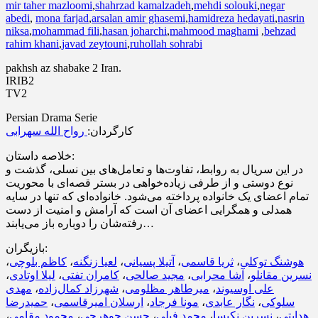
mir taher mazloomi
,
shahrzad kamalzadeh
,
mehdi solouki
,
negar
abedi
,
mona farjad
,
arsalan amir ghasemi
,
hamidreza hedayati
,
nasrin
niksa
,
mohammad fili
,
hasan joharchi
,
mahmood maghami
,
behzad
rahim khani
,
javad zeytouni
,
ruhollah sohrabi
pakhsh az shabake 2 Iran.
IRIB2
TV2
Persian Drama Serie
کارگردان:
رواح الله سهرابی
خلاصه داستان:
در این سریال به روابط، تفاوت‌ها و تعامل‌های بین نسلی، گذشت و
نوع دوستی و از طرفی زیاده‌خواهی در بستر قصه‌ای با محوریت
تمام اعضای یک خانواده پرداخته می‌شود. خانواده‌ای که تنها در سایه
همدلی و همگرایی اعضای آن است که آرامش و امنیت از دست
رفته‌شان را دوباره باز می‌یابند…
بازیگران:
،
کاظم بلوچی
،
لعیا زنگنه
،
آتیلا پسیانی
،
ثریا قاسمی
،
هوشنگ توکلی
،
لیلا اوتادی
،
کامران تفتی
،
مجید صالحی
،
آشا محرابی
،
نسرین مقانلو
مهدی
،
شهرزاد کمال‌زاده
،
میرطاهر مظلومی
،
علی اوسیوند
حمیدرضا
،
ارسلان امیرقاسمی
،
مونا فرجاد
،
نگار عابدی
،
سلوکی
،
محمود مقامی
،
حسن جوهرچی
،
محمد فیلی
،
نسرین نکیسا
،
هدایتی