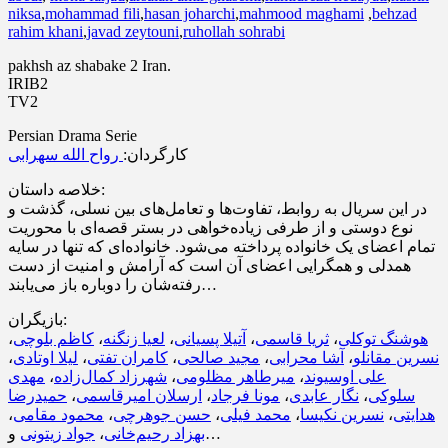
niksa
,
mohammad fili
,
hasan joharchi
,
mahmood maghami
,
behzad
rahim khani
,
javad zeytouni
,
ruhollah sohrabi
pakhsh az shabake 2 Iran.
IRIB2
TV2
Persian Drama Serie
کارگردان:
رواح الله سهرابی
خلاصه داستان:
در این سریال به روابط، تفاوت‌ها و تعامل‌های بین نسلی، گذشت و
نوع دوستی و از طرفی زیاده‌خواهی در بستر قصه‌ای با محوریت
تمام اعضای یک خانواده پرداخته می‌شود. خانواده‌ای که تنها در سایه
همدلی و همگرایی اعضای آن است که آرامش و امنیت از دست
رفته‌شان را دوباره باز می‌یابند…
بازیگران:
،
کاظم بلوچی
،
لعیا زنگنه
،
آتیلا پسیانی
،
ثریا قاسمی
،
هوشنگ توکلی
،
لیلا اوتادی
،
کامران تفتی
،
مجید صالحی
،
آشا محرابی
،
نسرین مقانلو
مهدی
،
شهرزاد کمال‌زاده
،
میرطاهر مظلومی
،
علی اوسیوند
حمیدرضا
،
ارسلان امیرقاسمی
،
مونا فرجاد
،
نگار عابدی
،
سلوکی
،
محمود مقامی
،
حسن جوهرچی
،
محمد فیلی
،
نسرین نکیسا
،
هدایتی
جواد زیتونی
،
بهزاد رحیم‌خانی
و…