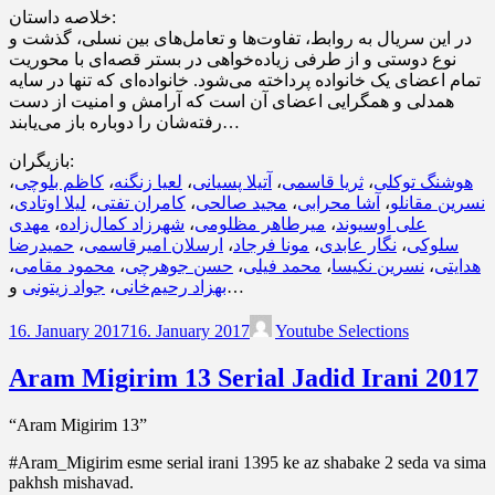
خلاصه داستان:
در این سریال به روابط، تفاوت‌ها و تعامل‌های بین نسلی، گذشت و
نوع دوستی و از طرفی زیاده‌خواهی در بستر قصه‌ای با محوریت
تمام اعضای یک خانواده پرداخته می‌شود. خانواده‌ای که تنها در سایه
همدلی و همگرایی اعضای آن است که آرامش و امنیت از دست
رفته‌شان را دوباره باز می‌یابند…
بازیگران:
،
کاظم بلوچی
،
لعیا زنگنه
،
آتیلا پسیانی
،
ثریا قاسمی
،
هوشنگ توکلی
،
لیلا اوتادی
،
کامران تفتی
،
مجید صالحی
،
آشا محرابی
،
نسرین مقانلو
مهدی
،
شهرزاد کمال‌زاده
،
میرطاهر مظلومی
،
علی اوسیوند
حمیدرضا
،
ارسلان امیرقاسمی
،
مونا فرجاد
،
نگار عابدی
،
سلوکی
،
محمود مقامی
،
حسن جوهرچی
،
محمد فیلی
،
نسرین نکیسا
،
هدایتی
جواد زیتونی
،
بهزاد رحیم‌خانی
و…
16. January 2017
16. January 2017
Youtube Selections
Aram Migirim 13 Serial Jadid Irani 2017
“Aram Migirim 13”
#Aram_Migirim esme serial irani 1395 ke az shabake 2 seda va sima
pakhsh mishavad.