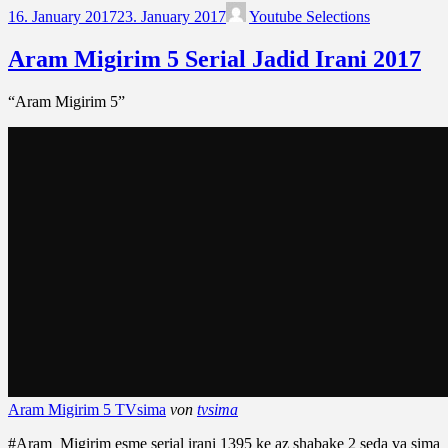
16. January 2017
23. January 2017
Youtube Selections
Aram Migirim 5 Serial Jadid Irani 2017
“Aram Migirim 5”
Aram Migirim 5 TVsima
von
tvsima
#Aram_Migirim esme serial irani 1395 ke az shabake 2 seda va sima