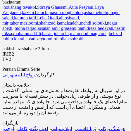
bazigaran:
,
houshang tavakol
,
Soraya Ghasemi
,
Atila Pesyani
,
Laya
Zanganeh
,
kazem baluchi
,
nasrin moghanloo
,
asha mehrabi
,
majid
salehi
,
kamran tafti
,
Leila Otadi
,
ali osivand
,
mir taher mazloomi
,
shahrzad kamalzadeh
,
mehdi solouki
,
negar
abedi
,
mona farjad
,
arsalan amir ghasemi
,
hamidreza hedayati
,
nasrin
niksa
,
mohammad fili
,
hasan joharchi
,
mahmood maghami
,
behzad
rahim khani
,
javad zeytouni
,
ruhollah sohrabi
pakhsh az shabake 2 Iran.
IRIB2
TV2
Persian Drama Serie
کارگردان:
رواح الله سهرابی
خلاصه داستان:
در این سریال به روابط، تفاوت‌ها و تعامل‌های بین نسلی، گذشت و
نوع دوستی و از طرفی زیاده‌خواهی در بستر قصه‌ای با محوریت
تمام اعضای یک خانواده پرداخته می‌شود. خانواده‌ای که تنها در سایه
همدلی و همگرایی اعضای آن است که آرامش و امنیت از دست
رفته‌شان را دوباره باز می‌یابند…
بازیگران:
،
کاظم بلوچی
،
لعیا زنگنه
،
آتیلا پسیانی
،
ثریا قاسمی
،
هوشنگ توکلی