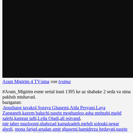
Aram Migirim 4 TVsima
von
tvsima
#Aram_Migirim esme serial irani 1395 ke az shabake 2 seda va sima
pakhsh mishavad.
bazigaran:
,
houshang tavakol
,
Soraya Ghasemi
,
Atila Pesyani
,
Laya
Zanganeh
,
kazem baluchi
,
nasrin moghanloo
,
asha mehrabi
,
majid
salehi
,
kamran tafti
,
Leila Otadi
,
ali osivand
,
mir taher mazloomi
,
shahrzad kamalzadeh
,
mehdi solouki
,
negar
abedi
,
mona farjad
,
arsalan amir ghasemi
,
hamidreza hedayati
,
nasrin