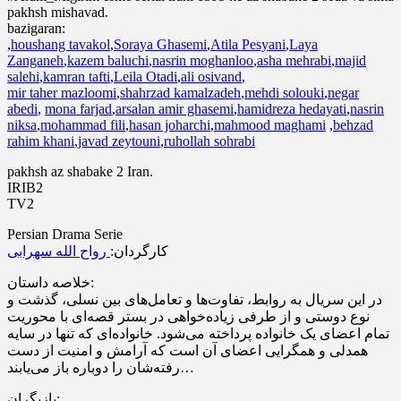
pakhsh mishavad.
bazigaran:
,
houshang tavakol
,
Soraya Ghasemi
,
Atila Pesyani
,
Laya
Zanganeh
,
kazem baluchi
,
nasrin moghanloo
,
asha mehrabi
,
majid
salehi
,
kamran tafti
,
Leila Otadi
,
ali osivand
,
mir taher mazloomi
,
shahrzad kamalzadeh
,
mehdi solouki
,
negar
abedi
,
mona farjad
,
arsalan amir ghasemi
,
hamidreza hedayati
,
nasrin
niksa
,
mohammad fili
,
hasan joharchi
,
mahmood maghami
,
behzad
rahim khani
,
javad zeytouni
,
ruhollah sohrabi
pakhsh az shabake 2 Iran.
IRIB2
TV2
Persian Drama Serie
کارگردان:
رواح الله سهرابی
خلاصه داستان:
در این سریال به روابط، تفاوت‌ها و تعامل‌های بین نسلی، گذشت و
نوع دوستی و از طرفی زیاده‌خواهی در بستر قصه‌ای با محوریت
تمام اعضای یک خانواده پرداخته می‌شود. خانواده‌ای که تنها در سایه
همدلی و همگرایی اعضای آن است که آرامش و امنیت از دست
رفته‌شان را دوباره باز می‌یابند…
بازیگران: