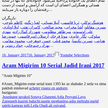
تمام اعضای یک خانواده پرداخته می‌شود. خانواده‌ای که تنها در سایه
همدلی و همگرایی اعضای آن است که آرامش و امنیت از دست
رفته‌شان را دوباره باز می‌یابند…
بازیگران:
،
کاظم بلوچی
،
لعیا زنگنه
،
آتیلا پسیانی
،
ثریا قاسمی
،
هوشنگ توکلی
،
لیلا اوتادی
،
کامران تفتی
،
مجید صالحی
،
آشا محرابی
،
نسرین مقانلو
مهدی
،
شهرزاد کمال‌زاده
،
میرطاهر مظلومی
،
علی اوسیوند
حمیدرضا
،
ارسلان امیرقاسمی
،
مونا فرجاد
،
نگار عابدی
،
سلوکی
،
محمود مقامی
،
حسن جوهرچی
،
محمد فیلی
،
نسرین نکیسا
،
هدایتی
جواد زیتونی
،
بهزاد رحیم‌خانی
و…
16. January 2017
16. January 2017
Youtube Selections
Aram Migirim 10 Serial Jadid Irani 2017
“Aram Migirim 10”
#Aram_Migirim esme serial irani 1395 ke az shabake 2 seda va sima
pakhsh mishavad
acheter viagra en andorre
.
bazigaran:
,
houshang tavakol
,
Soraya Ghasemi
,
Atila Pesyani
,
Laya
Zanganeh
,
kazem baluchi
,
nasrin moghanloo
,
asha mehrabi
,
majid
salehi
,
kamran tafti
,
Leila Otadi
,
ali osivand
,