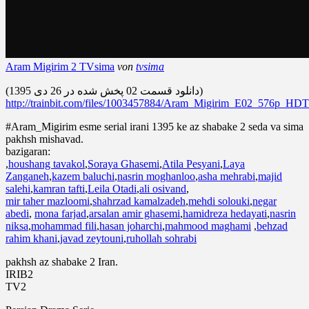
Aram Migirim 2 TVsima
von
tvsima
(دانلود قسمت 02 پخش شده در 26 دی 1395)
http://trainbit.com/files/1003457884/Aram_Migirim_E02_576p
#Aram_Migirim esme serial irani 1395 ke az shabake 2 seda va sima
pakhsh mishavad.
bazigaran:
,
houshang tavakol
,
Soraya Ghasemi
,
Atila Pesyani
,
Laya
Zanganeh
,
kazem baluchi
,
nasrin moghanloo
,
asha mehrabi
,
majid
salehi
,
kamran tafti
,
Leila Otadi
,
ali osivand
,
mir taher mazloomi
,
shahrzad kamalzadeh
,
mehdi solouki
,
negar
abedi
,
mona farjad
,
arsalan amir ghasemi
,
hamidreza hedayati
,
nasrin
niksa
,
mohammad fili
,
hasan joharchi
,
mahmood maghami
,
behzad
rahim khani
,
javad zeytouni
,
ruhollah sohrabi
pakhsh az shabake 2 Iran.
IRIB2
TV2