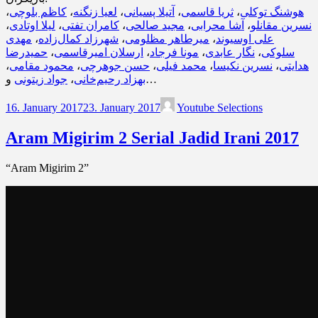
،
کاظم بلوچی
،
لعیا زنگنه
،
آتیلا پسیانی
،
ثریا قاسمی
،
هوشنگ توکلی
،
لیلا اوتادی
،
کامران تفتی
،
مجید صالحی
،
آشا محرابی
،
نسرین مقانلو
مهدی
،
شهرزاد کمال‌زاده
،
میرطاهر مظلومی
،
علی اوسیوند
حمیدرضا
،
ارسلان امیرقاسمی
،
مونا فرجاد
،
نگار عابدی
،
سلوکی
،
محمود مقامی
،
حسن جوهرچی
،
محمد فیلی
،
نسرین نکیسا
،
هدایتی
جواد زیتونی
،
بهزاد رحیم‌خانی
و…
16. January 2017
23. January 2017
Youtube Selections
Aram Migirim 2 Serial Jadid Irani 2017
“Aram Migirim 2”