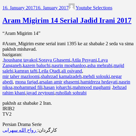
16. January 2017
16. January 2017
Youtube Selections
Aram Migirim 14 Serial Jadid Irani 2017
“Aram Migirim 14”
#Aram_Migirim esme serial irani 1395 ke az shabake 2 seda va sima
pakhsh mishavad.
bazigaran:
,
houshang tavakol
,
Soraya Ghasemi
,
Atila Pesyani
,
Laya
Zanganeh
,
kazem baluchi
,
nasrin moghanloo
,
asha mehrabi
,
majid
salehi
,
kamran tafti
,
Leila Otadi
,
ali osivand
,
mir taher mazloomi
,
shahrzad kamalzadeh
,
mehdi solouki
,
negar
abedi
,
mona farjad
,
arsalan amir ghasemi
,
hamidreza hedayati
,
nasrin
niksa
,
mohammad fili
,
hasan joharchi
,
mahmood maghami
,
behzad
rahim khani
,
javad zeytouni
,
ruhollah sohrabi
pakhsh az shabake 2 Iran.
IRIB2
TV2
Persian Drama Serie
کارگردان:
رواح الله سهرابی