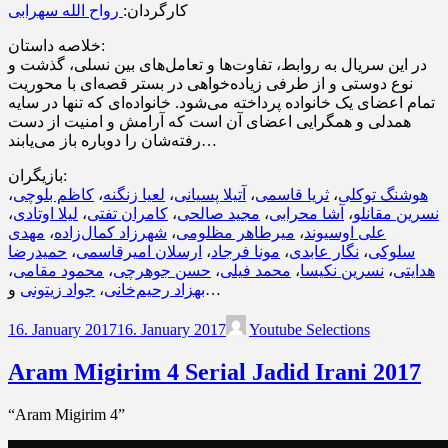
کارگردان:
رواح الله سهرابی
خلاصه داستان:
در این سریال به روابط، تفاوت‌ها و تعامل‌های بین نسلی، گذشت و
نوع دوستی و از طرفی زیاده‌خواهی در بستر قصه‌ای با محوریت
تمام اعضای یک خانواده پرداخته می‌شود. خانواده‌ای که تنها در سایه
همدلی و همگرایی اعضای آن است که آرامش و امنیت از دست
رفته‌شان را دوباره باز می‌یابند…
بازیگران:
،
کاظم بلوچی
،
لعیا زنگنه
،
آتیلا پسیانی
،
ثریا قاسمی
،
هوشنگ توکلی
،
لیلا اوتادی
،
کامران تفتی
،
مجید صالحی
،
آشا محرابی
،
نسرین مقانلو
مهدی
،
شهرزاد کمال‌زاده
،
میرطاهر مظلومی
،
علی اوسیوند
حمیدرضا
،
ارسلان امیرقاسمی
،
مونا فرجاد
،
نگار عابدی
،
سلوکی
،
محمود مقامی
،
حسن جوهرچی
،
محمد فیلی
،
نسرین نکیسا
،
هدایتی
جواد زیتونی
،
بهزاد رحیم‌خانی
و…
16. January 2017
16. January 2017
Youtube Selections
Aram Migirim 4 Serial Jadid Irani 2017
“Aram Migirim 4”