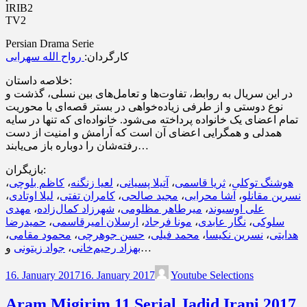
IRIB2
TV2
Persian Drama Serie
کارگردان:
رواح الله سهرابی
خلاصه داستان:
در این سریال به روابط، تفاوت‌ها و تعامل‌های بین نسلی، گذشت و
نوع دوستی و از طرفی زیاده‌خواهی در بستر قصه‌ای با محوریت
تمام اعضای یک خانواده پرداخته می‌شود. خانواده‌ای که تنها در سایه
همدلی و همگرایی اعضای آن است که آرامش و امنیت از دست
رفته‌شان را دوباره باز می‌یابند…
بازیگران:
،
کاظم بلوچی
،
لعیا زنگنه
،
آتیلا پسیانی
،
ثریا قاسمی
،
هوشنگ توکلی
،
لیلا اوتادی
،
کامران تفتی
،
مجید صالحی
،
آشا محرابی
،
نسرین مقانلو
مهدی
،
شهرزاد کمال‌زاده
،
میرطاهر مظلومی
،
علی اوسیوند
حمیدرضا
،
ارسلان امیرقاسمی
،
مونا فرجاد
،
نگار عابدی
،
سلوکی
،
محمود مقامی
،
حسن جوهرچی
،
محمد فیلی
،
نسرین نکیسا
،
هدایتی
جواد زیتونی
،
بهزاد رحیم‌خانی
و…
16. January 2017
16. January 2017
Youtube Selections
Aram Migirim 11 Serial Jadid Irani 2017