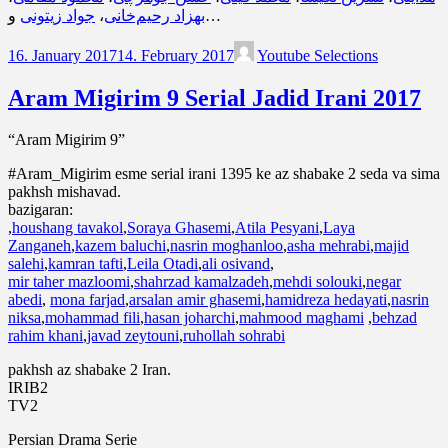
جواد زیتونی
،
بهزاد رحیم‌خانی
و…
16. January 2017
14. February 2017
Youtube Selections
Aram Migirim 9 Serial Jadid Irani 2017
“Aram Migirim 9”
#Aram_Migirim esme serial irani 1395 ke az shabake 2 seda va sima
pakhsh mishavad.
bazigaran:
,
houshang tavakol
,
Soraya Ghasemi
,
Atila Pesyani
,
Laya
Zanganeh
,
kazem baluchi
,
nasrin moghanloo
,
asha mehrabi
,
majid
salehi
,
kamran tafti
,
Leila Otadi
,
ali osivand
,
mir taher mazloomi
,
shahrzad kamalzadeh
,
mehdi solouki
,
negar
abedi
,
mona farjad
,
arsalan amir ghasemi
,
hamidreza hedayati
,
nasrin
niksa
,
mohammad fili
,
hasan joharchi
,
mahmood maghami
,
behzad
rahim khani
,
javad zeytouni
,
ruhollah sohrabi
pakhsh az shabake 2 Iran.
IRIB2
TV2
Persian Drama Serie