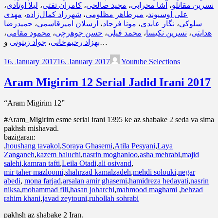
،
لیلا اوتادی
،
کامران تفتی
،
مجید صالحی
،
آشا محرابی
،
نسرین مقانلو
مهدی
،
شهرزاد کمال‌زاده
،
میرطاهر مظلومی
،
علی اوسیوند
حمیدرضا
،
ارسلان امیرقاسمی
،
مونا فرجاد
،
نگار عابدی
،
سلوکی
،
محمود مقامی
،
حسن جوهرچی
،
محمد فیلی
،
نسرین نکیسا
،
هدایتی
جواد زیتونی
،
بهزاد رحیم‌خانی
و…
16. January 2017
16. January 2017
Youtube Selections
Aram Migirim 12 Serial Jadid Irani 2017
“Aram Migirim 12”
#Aram_Migirim esme serial irani 1395 ke az shabake 2 seda va sima
pakhsh mishavad.
bazigaran:
,
houshang tavakol
,
Soraya Ghasemi
,
Atila Pesyani
,
Laya
Zanganeh
,
kazem baluchi
,
nasrin moghanloo
,
asha mehrabi
,
majid
salehi
,
kamran tafti
,
Leila Otadi
,
ali osivand
,
mir taher mazloomi
,
shahrzad kamalzadeh
,
mehdi solouki
,
negar
abedi
,
mona farjad
,
arsalan amir ghasemi
,
hamidreza hedayati
,
nasrin
niksa
,
mohammad fili
,
hasan joharchi
,
mahmood maghami
,
behzad
rahim khani
,
javad zeytouni
,
ruhollah sohrabi
pakhsh az shabake 2 Iran.