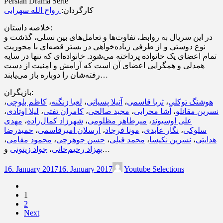
Persian Drama Serie
کارگردان:
رواح الله سهرابی
خلاصه داستان:
در این سریال به روابط، تفاوت‌ها و تعامل‌های بین نسلی، گذشت و
نوع دوستی و از طرفی زیاده‌خواهی در بستر قصه‌ای با محوریت
تمام اعضای یک خانواده پرداخته می‌شود. خانواده‌ای که تنها در سایه
همدلی و همگرایی اعضای آن است که آرامش و امنیت از دست
رفته‌شان را دوباره باز می‌یابند…
بازیگران:
،
کاظم بلوچی
،
لعیا زنگنه
،
آتیلا پسیانی
،
ثریا قاسمی
،
هوشنگ توکلی
،
لیلا اوتادی
،
کامران تفتی
،
مجید صالحی
،
آشا محرابی
،
نسرین مقانلو
مهدی
،
شهرزاد کمال‌زاده
،
میرطاهر مظلومی
،
علی اوسیوند
حمیدرضا
،
ارسلان امیرقاسمی
،
مونا فرجاد
،
نگار عابدی
،
سلوکی
،
محمود مقامی
،
حسن جوهرچی
،
محمد فیلی
،
نسرین نکیسا
،
هدایتی
جواد زیتونی
،
بهزاد رحیم‌خانی
و…
16. January 2017
16. January 2017
Youtube Selections
1
2
Next