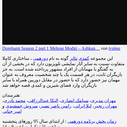
Dorehami Season 2 part 1 Mehran Modiri – Ashkan…
von
tvsima
این مجموعه
کمدی
تئاتر
گونه به نام
دورهمی
، ساختاری کاملا
متفاوت نسبت به سایر آثار نمایشی تلویزیون دارد که در بخشی از آن
به گفتگو با مهمانان از افراد مشهور پرداخته شده است. به جز
بازیگران ثابت، در هر قسمت یک یا چند شخصیت معروف به عنوان
مهمان نیز حضور دارد که با حضور در مقابل دوربین همراه با سایر
بازیگران وارد فضای شیرین و کمدی قصه خواهد شد
هنرمندان:
مهران مدیری
،
سیامک انصاری
،
الیکا عبدالرزاقی
،
محمد نادری
،
مهران رنجبر
،
لیلا ایرانی
،
رامین ناصر نصیر
،
سروش جمشیدی
و
امیر جنانی
زمان پخش برنامه دورهمی
: از ابتدای سال 95 روزهای پنجشنبه
ساعت 21 / تکرار ساعت 9 و 14