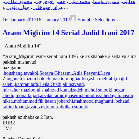
،
محمود مقامی
،
حسن جوهرچی
،
محمد فیلی
،
نسرین نکیسا
،
هدایتی
جواد زیتونی
،
بهزاد رحیم‌خانی
و…
16. January 2017
16. January 2017
Youtube Selections
Aram Migirim 14 Serial Jadid Irani 2017
“Aram Migirim 14”
#Aram_Migirim esme serial irani 1395 ke az shabake 2 seda va sima
pakhsh mishavad.
bazigaran:
,
houshang tavakol
,
Soraya Ghasemi
,
Atila Pesyani
,
Laya
Zanganeh
,
kazem baluchi
,
nasrin moghanloo
,
asha mehrabi
,
majid
salehi
,
kamran tafti
,
Leila Otadi
,
ali osivand
,
mir taher mazloomi
,
shahrzad kamalzadeh
,
mehdi solouki
,
negar
abedi
,
mona farjad
,
arsalan amir ghasemi
,
hamidreza hedayati
,
nasrin
niksa
,
mohammad fili
,
hasan joharchi
,
mahmood maghami
,
behzad
rahim khani
,
javad zeytouni
,
ruhollah sohrabi
pakhsh az shabake 2 Iran.
IRIB2
TV2
Persian Drama Serie