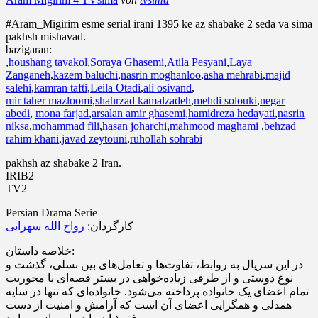
#Aram_Migirim esme serial irani 1395 ke az shabake 2 seda va sima
pakhsh mishavad.
bazigaran:
,
houshang tavakol
,
Soraya Ghasemi
,
Atila Pesyani
,
Laya
Zanganeh
,
kazem baluchi
,
nasrin moghanloo
,
asha mehrabi
,
majid
salehi
,
kamran tafti
,
Leila Otadi
,
ali osivand
,
mir taher mazloomi
,
shahrzad kamalzadeh
,
mehdi solouki
,
negar
abedi
,
mona farjad
,
arsalan amir ghasemi
,
hamidreza hedayati
,
nasrin
niksa
,
mohammad fili
,
hasan joharchi
,
mahmood maghami
,
behzad
rahim khani
,
javad zeytouni
,
ruhollah sohrabi
pakhsh az shabake 2 Iran.
IRIB2
TV2
Persian Drama Serie
کارگردان:
رواح الله سهرابی
خلاصه داستان:
در این سریال به روابط، تفاوت‌ها و تعامل‌های بین نسلی، گذشت و
نوع دوستی و از طرفی زیاده‌خواهی در بستر قصه‌ای با محوریت
تمام اعضای یک خانواده پرداخته می‌شود. خانواده‌ای که تنها در سایه
همدلی و همگرایی اعضای آن است که آرامش و امنیت از دست