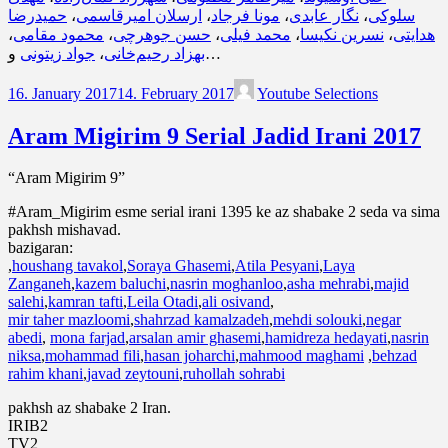
حمیدرضا
،
ارسلان امیرقاسمی
،
مونا فرجاد
،
نگار عابدی
،
سلوکی
،
محمود مقامی
،
حسن جوهرچی
،
محمد فیلی
،
نسرین نکیسا
،
هدایتی
جواد زیتونی
،
بهزاد رحیم‌خانی
و…
16. January 2017
14. February 2017
Youtube Selections
Aram Migirim 9 Serial Jadid Irani 2017
“Aram Migirim 9”
#Aram_Migirim esme serial irani 1395 ke az shabake 2 seda va sima
pakhsh mishavad.
bazigaran:
,
houshang tavakol
,
Soraya Ghasemi
,
Atila Pesyani
,
Laya
Zanganeh
,
kazem baluchi
,
nasrin moghanloo
,
asha mehrabi
,
majid
salehi
,
kamran tafti
,
Leila Otadi
,
ali osivand
,
mir taher mazloomi
,
shahrzad kamalzadeh
,
mehdi solouki
,
negar
abedi
,
mona farjad
,
arsalan amir ghasemi
,
hamidreza hedayati
,
nasrin
niksa
,
mohammad fili
,
hasan joharchi
,
mahmood maghami
,
behzad
rahim khani
,
javad zeytouni
,
ruhollah sohrabi
pakhsh az shabake 2 Iran.
IRIB2
TV2