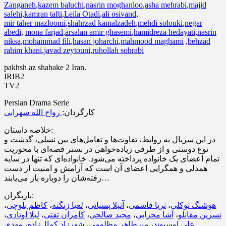
Zanganeh
,
kazem baluchi
,
nasrin moghanloo
,
asha mehrabi
,
majid
salehi
,
kamran tafti
,
Leila Otadi
,
ali osivand
,
mir taher mazloomi
,
shahrzad kamalzadeh
,
mehdi solouki
,
negar
abedi
,
mona farjad
,
arsalan amir ghasemi
,
hamidreza hedayati
,
nasrin
niksa
,
mohammad fili
,
hasan joharchi
,
mahmood maghami
,
behzad
rahim khani
,
javad zeytouni
,
ruhollah sohrabi
pakhsh az shabake 2 Iran.
IRIB2
TV2
Persian Drama Serie
کارگردان:
رواح الله سهرابی
خلاصه داستان:
در این سریال به روابط، تفاوت‌ها و تعامل‌های بین نسلی، گذشت و
نوع دوستی و از طرفی زیاده‌خواهی در بستر قصه‌ای با محوریت
تمام اعضای یک خانواده پرداخته می‌شود. خانواده‌ای که تنها در سایه
همدلی و همگرایی اعضای آن است که آرامش و امنیت از دست
رفته‌شان را دوباره باز می‌یابند…
بازیگران:
،
کاظم بلوچی
،
لعیا زنگنه
،
آتیلا پسیانی
،
ثریا قاسمی
،
هوشنگ توکلی
،
لیلا اوتادی
،
کامران تفتی
،
مجید صالحی
،
آشا محرابی
،
نسرین مقانلو
مهدی
،
شهرزاد کمال‌زاده
،
میرطاهر مظلومی
،
علی اوسیوند