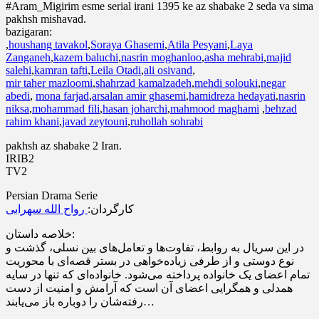
#Aram_Migirim esme serial irani 1395 ke az shabake 2 seda va sima
pakhsh mishavad.
bazigaran:
,
houshang tavakol
,
Soraya Ghasemi
,
Atila Pesyani
,
Laya
Zanganeh
,
kazem baluchi
,
nasrin moghanloo
,
asha mehrabi
,
majid
salehi
,
kamran tafti
,
Leila Otadi
,
ali osivand
,
mir taher mazloomi
,
shahrzad kamalzadeh
,
mehdi solouki
,
negar
abedi
,
mona farjad
,
arsalan amir ghasemi
,
hamidreza hedayati
,
nasrin
niksa
,
mohammad fili
,
hasan joharchi
,
mahmood maghami
,
behzad
rahim khani
,
javad zeytouni
,
ruhollah sohrabi
pakhsh az shabake 2 Iran.
IRIB2
TV2
Persian Drama Serie
کارگردان:
رواح الله سهرابی
خلاصه داستان:
در این سریال به روابط، تفاوت‌ها و تعامل‌های بین نسلی، گذشت و
نوع دوستی و از طرفی زیاده‌خواهی در بستر قصه‌ای با محوریت
تمام اعضای یک خانواده پرداخته می‌شود. خانواده‌ای که تنها در سایه
همدلی و همگرایی اعضای آن است که آرامش و امنیت از دست
رفته‌شان را دوباره باز می‌یابند…