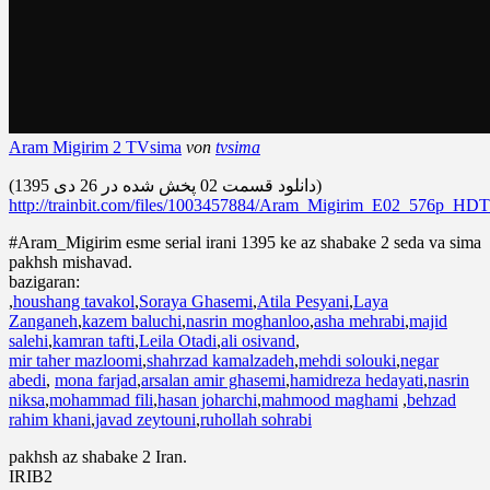
Aram Migirim 2 TVsima
von
tvsima
(دانلود قسمت 02 پخش شده در 26 دی 1395)
http://trainbit.com/files/1003457884/Aram_Migirim_E02_576p
#Aram_Migirim esme serial irani 1395 ke az shabake 2 seda va sima
pakhsh mishavad.
bazigaran:
,
houshang tavakol
,
Soraya Ghasemi
,
Atila Pesyani
,
Laya
Zanganeh
,
kazem baluchi
,
nasrin moghanloo
,
asha mehrabi
,
majid
salehi
,
kamran tafti
,
Leila Otadi
,
ali osivand
,
mir taher mazloomi
,
shahrzad kamalzadeh
,
mehdi solouki
,
negar
abedi
,
mona farjad
,
arsalan amir ghasemi
,
hamidreza hedayati
,
nasrin
niksa
,
mohammad fili
,
hasan joharchi
,
mahmood maghami
,
behzad
rahim khani
,
javad zeytouni
,
ruhollah sohrabi
pakhsh az shabake 2 Iran.
IRIB2