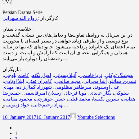
TV2
Persian Drama Serie
کارگردان:
رواح الله سهرابی
خلاصه داستان:
در این سریال به روابط، تفاوت‌ها و تعامل‌های بین نسلی، گذشت و
نوع دوستی و از طرفی زیاده‌خواهی در بستر قصه‌ای با محوریت
تمام اعضای یک خانواده پرداخته می‌شود. خانواده‌ای که تنها در سایه
همدلی و همگرایی اعضای آن است که آرامش و امنیت از دست
رفته‌شان را دوباره باز می‌یابند…
بازیگران:
،
کاظم بلوچی
،
لعیا زنگنه
،
آتیلا پسیانی
،
ثریا قاسمی
،
هوشنگ توکلی
،
لیلا اوتادی
،
کامران تفتی
،
مجید صالحی
،
آشا محرابی
،
نسرین مقانلو
مهدی
،
شهرزاد کمال‌زاده
،
میرطاهر مظلومی
،
علی اوسیوند
حمیدرضا
،
ارسلان امیرقاسمی
،
مونا فرجاد
،
نگار عابدی
،
سلوکی
،
محمود مقامی
،
حسن جوهرچی
،
محمد فیلی
،
نسرین نکیسا
،
هدایتی
جواد زیتونی
،
بهزاد رحیم‌خانی
و…
16. January 2017
16. January 2017
Youtube Selections
1
2