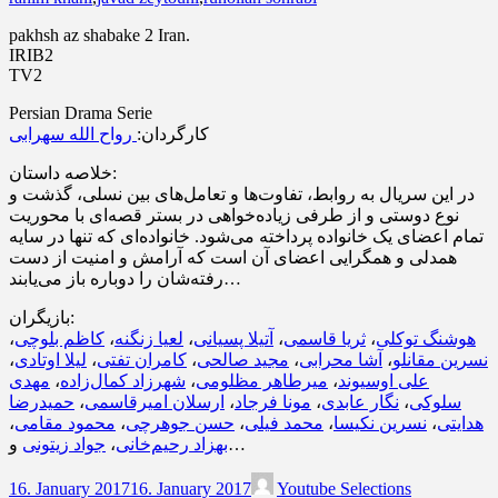
pakhsh az shabake 2 Iran.
IRIB2
TV2
Persian Drama Serie
کارگردان:
رواح الله سهرابی
خلاصه داستان:
در این سریال به روابط، تفاوت‌ها و تعامل‌های بین نسلی، گذشت و
نوع دوستی و از طرفی زیاده‌خواهی در بستر قصه‌ای با محوریت
تمام اعضای یک خانواده پرداخته می‌شود. خانواده‌ای که تنها در سایه
همدلی و همگرایی اعضای آن است که آرامش و امنیت از دست
رفته‌شان را دوباره باز می‌یابند…
بازیگران:
،
کاظم بلوچی
،
لعیا زنگنه
،
آتیلا پسیانی
،
ثریا قاسمی
،
هوشنگ توکلی
،
لیلا اوتادی
،
کامران تفتی
،
مجید صالحی
،
آشا محرابی
،
نسرین مقانلو
مهدی
،
شهرزاد کمال‌زاده
،
میرطاهر مظلومی
،
علی اوسیوند
حمیدرضا
،
ارسلان امیرقاسمی
،
مونا فرجاد
،
نگار عابدی
،
سلوکی
،
محمود مقامی
،
حسن جوهرچی
،
محمد فیلی
،
نسرین نکیسا
،
هدایتی
جواد زیتونی
،
بهزاد رحیم‌خانی
و…
16. January 2017
16. January 2017
Youtube Selections