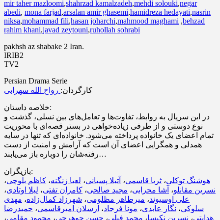
mir taher mazloomi
,
shahrzad kamalzadeh
,
mehdi solouki
,
negar
abedi
,
mona farjad
,
arsalan amir ghasemi
,
hamidreza hedayati
,
nasrin
niksa
,
mohammad fili
,
hasan joharchi
,
mahmood maghami
,
behzad
rahim khani
,
javad zeytouni
,
ruhollah sohrabi
pakhsh az shabake 2 Iran.
IRIB2
TV2
Persian Drama Serie
کارگردان:
رواح الله سهرابی
خلاصه داستان:
در این سریال به روابط، تفاوت‌ها و تعامل‌های بین نسلی، گذشت و
نوع دوستی و از طرفی زیاده‌خواهی در بستر قصه‌ای با محوریت
تمام اعضای یک خانواده پرداخته می‌شود. خانواده‌ای که تنها در سایه
همدلی و همگرایی اعضای آن است که آرامش و امنیت از دست
رفته‌شان را دوباره باز می‌یابند…
بازیگران:
،
کاظم بلوچی
،
لعیا زنگنه
،
آتیلا پسیانی
،
ثریا قاسمی
،
هوشنگ توکلی
،
لیلا اوتادی
،
کامران تفتی
،
مجید صالحی
،
آشا محرابی
،
نسرین مقانلو
مهدی
،
شهرزاد کمال‌زاده
،
میرطاهر مظلومی
،
علی اوسیوند
حمیدرضا
،
ارسلان امیرقاسمی
،
مونا فرجاد
،
نگار عابدی
،
سلوکی
،
محمود مقامی
،
حسن جوهرچی
،
محمد فیلی
،
نسرین نکیسا
،
هدایتی