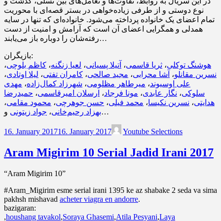
در این سریال به روابط، تفاوت‌ها و تعامل‌های بین نسلی، گذشت و
نوع دوستی و از طرفی زیاده‌خواهی در بستر قصه‌ای با محوریت
تمام اعضای یک خانواده پرداخته می‌شود. خانواده‌ای که تنها در سایه
همدلی و همگرایی اعضای آن است که آرامش و امنیت از دست
رفته‌شان را دوباره باز می‌یابند…
بازیگران:
،
کاظم بلوچی
،
لعیا زنگنه
،
آتیلا پسیانی
،
ثریا قاسمی
،
هوشنگ توکلی
،
لیلا اوتادی
،
کامران تفتی
،
مجید صالحی
،
آشا محرابی
،
نسرین مقانلو
مهدی
،
شهرزاد کمال‌زاده
،
میرطاهر مظلومی
،
علی اوسیوند
حمیدرضا
،
ارسلان امیرقاسمی
،
مونا فرجاد
،
نگار عابدی
،
سلوکی
،
محمود مقامی
،
حسن جوهرچی
،
محمد فیلی
،
نسرین نکیسا
،
هدایتی
جواد زیتونی
،
بهزاد رحیم‌خانی
و…
16. January 2017
16. January 2017
Youtube Selections
Aram Migirim 10 Serial Jadid Irani 2017
“Aram Migirim 10”
#Aram_Migirim esme serial irani 1395 ke az shabake 2 seda va sima
pakhsh mishavad
acheter viagra en andorre
.
bazigaran:
,
houshang tavakol
,
Soraya Ghasemi
,
Atila Pesyani
,
Laya