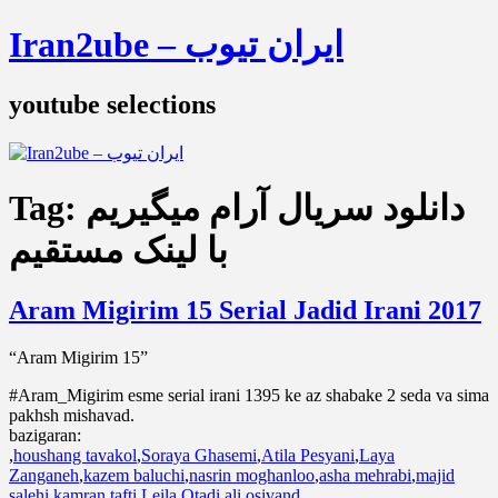
Iran2ube – ایران تیوب
youtube selections
Tag:
دانلود سریال آرام میگیریم
با لینک مستقیم
Aram Migirim 15 Serial Jadid Irani 2017
“Aram Migirim 15”
#Aram_Migirim esme serial irani 1395 ke az shabake 2 seda va sima
pakhsh mishavad.
bazigaran:
,
houshang tavakol
,
Soraya Ghasemi
,
Atila Pesyani
,
Laya
Zanganeh
,
kazem baluchi
,
nasrin moghanloo
,
asha mehrabi
,
majid
salehi
,
kamran tafti
,
Leila Otadi
,
ali osivand
,