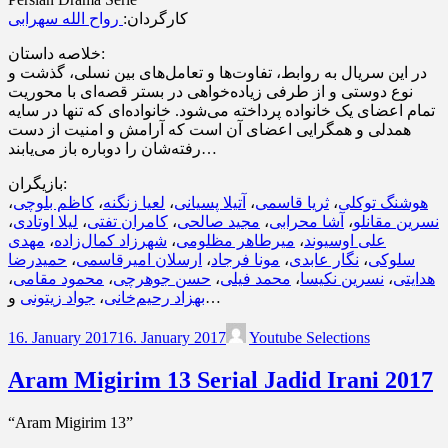
کارگردان:
رواح الله سهرابی
خلاصه داستان:
در این سریال به روابط، تفاوت‌ها و تعامل‌های بین نسلی، گذشت و
نوع دوستی و از طرفی زیاده‌خواهی در بستر قصه‌ای با محوریت
تمام اعضای یک خانواده پرداخته می‌شود. خانواده‌ای که تنها در سایه
همدلی و همگرایی اعضای آن است که آرامش و امنیت از دست
رفته‌شان را دوباره باز می‌یابند…
بازیگران:
،
کاظم بلوچی
،
لعیا زنگنه
،
آتیلا پسیانی
،
ثریا قاسمی
،
هوشنگ توکلی
،
لیلا اوتادی
،
کامران تفتی
،
مجید صالحی
،
آشا محرابی
،
نسرین مقانلو
مهدی
،
شهرزاد کمال‌زاده
،
میرطاهر مظلومی
،
علی اوسیوند
حمیدرضا
،
ارسلان امیرقاسمی
،
مونا فرجاد
،
نگار عابدی
،
سلوکی
،
محمود مقامی
،
حسن جوهرچی
،
محمد فیلی
،
نسرین نکیسا
،
هدایتی
جواد زیتونی
،
بهزاد رحیم‌خانی
و…
16. January 2017
16. January 2017
Youtube Selections
Aram Migirim 13 Serial Jadid Irani 2017
“Aram Migirim 13”