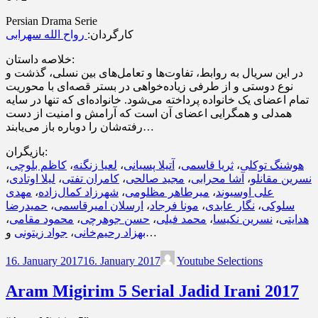
Persian Drama Serie
کارگردان:
رواح الله سهرابی
خلاصه داستان:
در این سریال به روابط، تفاوت‌ها و تعامل‌های بین نسلی، گذشت و
نوع دوستی و از طرفی زیاده‌خواهی در بستر قصه‌ای با محوریت
تمام اعضای یک خانواده پرداخته می‌شود. خانواده‌ای که تنها در سایه
همدلی و همگرایی اعضای آن است که آرامش و امنیت از دست
رفته‌شان را دوباره باز می‌یابند…
بازیگران:
،
کاظم بلوچی
،
لعیا زنگنه
،
آتیلا پسیانی
،
ثریا قاسمی
،
هوشنگ توکلی
،
لیلا اوتادی
،
کامران تفتی
،
مجید صالحی
،
آشا محرابی
،
نسرین مقانلو
مهدی
،
شهرزاد کمال‌زاده
،
میرطاهر مظلومی
،
علی اوسیوند
حمیدرضا
،
ارسلان امیرقاسمی
،
مونا فرجاد
،
نگار عابدی
،
سلوکی
،
محمود مقامی
،
حسن جوهرچی
،
محمد فیلی
،
نسرین نکیسا
،
هدایتی
جواد زیتونی
،
بهزاد رحیم‌خانی
و…
16. January 2017
16. January 2017
Youtube Selections
Aram Migirim 5 Serial Jadid Irani 2017