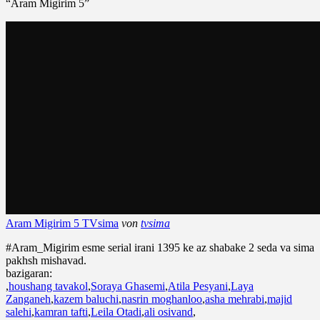
“Aram Migirim 5”
Aram Migirim 5 TVsima
von
tvsima
#Aram_Migirim esme serial irani 1395 ke az shabake 2 seda va sima
pakhsh mishavad.
bazigaran:
,
houshang tavakol
,
Soraya Ghasemi
,
Atila Pesyani
,
Laya
Zanganeh
,
kazem baluchi
,
nasrin moghanloo
,
asha mehrabi
,
majid
salehi
,
kamran tafti
,
Leila Otadi
,
ali osivand
,