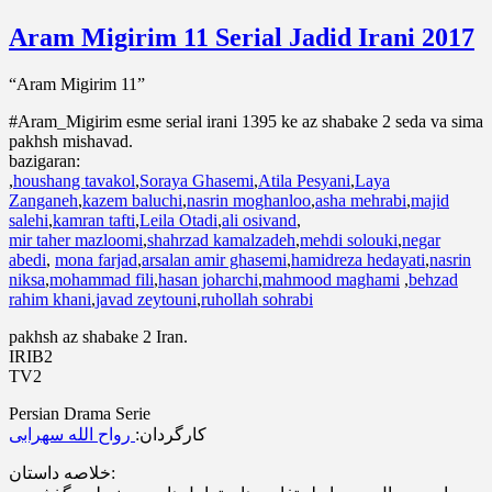
Aram Migirim 11 Serial Jadid Irani 2017
“Aram Migirim 11”
#Aram_Migirim esme serial irani 1395 ke az shabake 2 seda va sima
pakhsh mishavad.
bazigaran:
,
houshang tavakol
,
Soraya Ghasemi
,
Atila Pesyani
,
Laya
Zanganeh
,
kazem baluchi
,
nasrin moghanloo
,
asha mehrabi
,
majid
salehi
,
kamran tafti
,
Leila Otadi
,
ali osivand
,
mir taher mazloomi
,
shahrzad kamalzadeh
,
mehdi solouki
,
negar
abedi
,
mona farjad
,
arsalan amir ghasemi
,
hamidreza hedayati
,
nasrin
niksa
,
mohammad fili
,
hasan joharchi
,
mahmood maghami
,
behzad
rahim khani
,
javad zeytouni
,
ruhollah sohrabi
pakhsh az shabake 2 Iran.
IRIB2
TV2
Persian Drama Serie
کارگردان:
رواح الله سهرابی
خلاصه داستان: