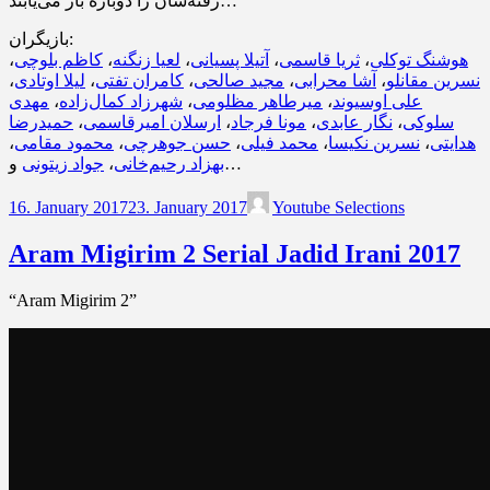
رفته‌شان را دوباره باز می‌یابند…
بازیگران:
،
کاظم بلوچی
،
لعیا زنگنه
،
آتیلا پسیانی
،
ثریا قاسمی
،
هوشنگ توکلی
،
لیلا اوتادی
،
کامران تفتی
،
مجید صالحی
،
آشا محرابی
،
نسرین مقانلو
مهدی
،
شهرزاد کمال‌زاده
،
میرطاهر مظلومی
،
علی اوسیوند
حمیدرضا
،
ارسلان امیرقاسمی
،
مونا فرجاد
،
نگار عابدی
،
سلوکی
،
محمود مقامی
،
حسن جوهرچی
،
محمد فیلی
،
نسرین نکیسا
،
هدایتی
جواد زیتونی
،
بهزاد رحیم‌خانی
و…
16. January 2017
23. January 2017
Youtube Selections
Aram Migirim 2 Serial Jadid Irani 2017
“Aram Migirim 2”