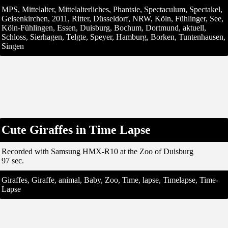
MPS, Mittelalter, Mittelalterliches, Phantsie, Spectaculum, Spectakel,
Gelsenkirchen, 2011, Ritter, Düsseldorf, NRW, Köln, Fühlinger, See,
Köln-Fühlingen, Essen, Duisburg, Bochum, Dortmund, aktuell,
Schloss, Sierhagen, Telgte, Speyer, Hamburg, Borken, Tuntenhausen,
Singen
Cute Giraffes in Time Lapse
Recorded with Samsung HMX-R10 at the Zoo of Duisburg
97 sec.
Giraffes, Giraffe, animal, Baby, Zoo, Time, lapse, Timelapse, Time-
Lapse