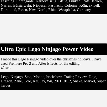
Fasching, Ehrengarde, Karnevalszug, Blaue, Funken, Rote, Jecken,
Narren, Bürgerwehr, Nippeser, Fastnacht, Cologne, Köln, aktuell,
Dortmund, Essen, Nrw, North, Rhine-Westphalia, Germany
Ultra Epic Lego Ninjago Power Video
I made this Lego Ninjago video over the christmas holidays. I have
used Premiere Pro 2 and After Effects for the editing.
42 sec.
Lego, Ninjago, Stop, Motion, brickshow, Trailer, Review, Dojo,
Dragon, Zane, Cole, Kai, Jay, Wu, 2011, 2012, Snake, Marvel, Super,
heroes