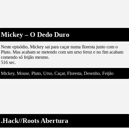
Mickey – O Dedo Duro
Neste episódio, Mickey sai para caçar numa floresta junto com o
Pluto. Mas acabam se metendo com um urso feroz e no fim acabam
comendo só feijão mesmo.
516 sec.
Mickey, Mouse, Pluto, Urso, Caçar, Floresta, Desenho, Feijão
.Hack//Roots Abertura