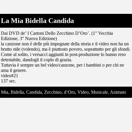
La Mia Bidella Candida
Dai DVD de’ I Cartoni Dello Zecchino D’Oro’. (1° Vecchia
Edizione, 3° Nuova Edizione)
la canzone non è delle più impegnate della storia e il video non ha un
brutto stile (volendo), ma è piuttosto povero, soprattutto per gli sfondi.
Come al solito, i versacci aggiunti in post-produzione lo hanno reso
detestabile, dandogli il coplo di grazia.
Tuttavia è sempre un bel video/canzone, per i bambini o per chi ne
ama il genere.
video#21
137 sec.
Mia, Bidella, Candida, Zecchino, d’Oro, Video, Musicale, Animato