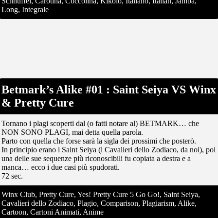
Schnuffel, Carotina, Coccolina, Kikolo, Italiano, Italian, Jamba,
Long, Integrale
Betmark’s Alike #01 : Saint Seiya VS Winx
& Pretty Cure
Tornano i plagi scoperti dal (o fatti notare al) BETMARK… che
NON SONO PLAGI, mai detta quella parola.
Parto con quella che forse sarà la sigla dei prossimi che posterò.
In principio erano i Saint Seiya (i Cavalieri dello Zodiaco, da noi), poi
una delle sue sequenze più riconoscibili fu copiata a destra e a
manca… ecco i due casi più spudorati.
72 sec.
Winx Club, Pretty Cure, Yes! Pretty Cure 5 Go Go!, Saint Seiya,
Cavalieri dello Zodiaco, Plagio, Comparison, Plagiarism, Alike,
Cartoon, Cartoni Animati, Anime