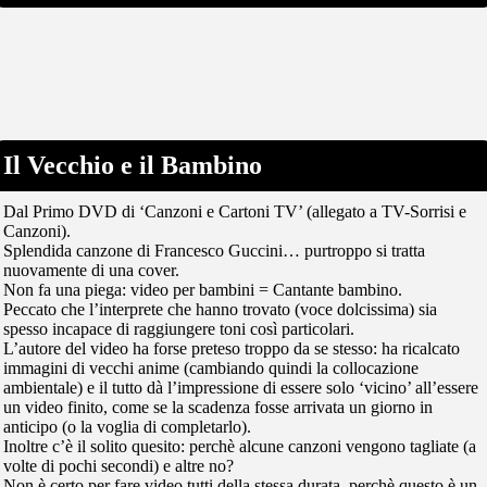
Il Vecchio e il Bambino
Dal Primo DVD di ‘Canzoni e Cartoni TV’ (allegato a TV-Sorrisi e
Canzoni).
Splendida canzone di Francesco Guccini… purtroppo si tratta
nuovamente di una cover.
Non fa una piega: video per bambini = Cantante bambino.
Peccato che l’interprete che hanno trovato (voce dolcissima) sia
spesso incapace di raggiungere toni così particolari.
L’autore del video ha forse preteso troppo da se stesso: ha ricalcato
immagini di vecchi anime (cambiando quindi la collocazione
ambientale) e il tutto dà l’impressione di essere solo ‘vicino’ all’essere
un video finito, come se la scadenza fosse arrivata un giorno in
anticipo (o la voglia di completarlo).
Inoltre c’è il solito quesito: perchè alcune canzoni vengono tagliate (a
volte di pochi secondi) e altre no?
Non è certo per fare video tutti della stessa durata, perchè questo è un