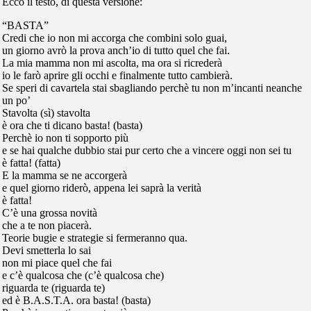
Ecco il testo, di questa versione:
“BASTA”
Credi che io non mi accorga che combini solo guai,
un giorno avrò la prova anch’io di tutto quel che fai.
La mia mamma non mi ascolta, ma ora si ricrederà
io le farò aprire gli occhi e finalmente tutto cambierà.
Se speri di cavartela stai sbagliando perchè tu non m’incanti neanche
un po’
Stavolta (sì) stavolta
è ora che ti dicano basta! (basta)
Perchè io non ti sopporto più
e se hai qualche dubbio stai pur certo che a vincere oggi non sei tu
è fatta! (fatta)
E la mamma se ne accorgerà
e quel giorno riderò, appena lei saprà la verità
è fatta!
C’è una grossa novità
che a te non piacerà.
Teorie bugie e strategie si fermeranno qua.
Devi smetterla lo sai
non mi piace quel che fai
e c’è qualcosa che (c’è qualcosa che)
riguarda te (riguarda te)
ed è B.A.S.T.A. ora basta! (basta)