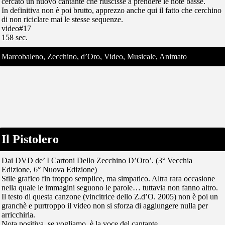
cercato un nuovo cantante che riuscisse a prendere le note basse.
In definitiva non è poi brutto, apprezzo anche qui il fatto che cerchino
di non riciclare mai le stesse sequenze.
video#17
158 sec.
Marcobaleno, Zecchino, d’Oro, Video, Musicale, Animato
Il Pistolero
Dai DVD de’ I Cartoni Dello Zecchino D’Oro’. (3° Vecchia
Edizione, 6° Nuova Edizione)
Stile grafico fin troppo semplice, ma simpatico. Altra rara occasione
nella quale le immagini seguono le parole… tuttavia non fanno altro.
Il testo di questa canzone (vincitrice dello Z.d’O. 2005) non è poi un
granchè e purtroppo il video non si sforza di aggiungere nulla per
arricchirla.
Nota positiva, se vogliamo, è la voce del cantante.