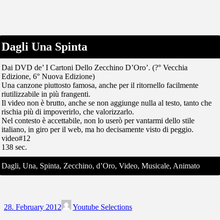
Dagli Una Spinta
Dai DVD de’ I Cartoni Dello Zecchino D’Oro’. (?° Vecchia
Edizione, 6° Nuova Edizione)
Una canzone piuttosto famosa, anche per il ritornello facilmente
riutilizzabile in più frangenti.
Il video non è brutto, anche se non aggiunge nulla al testo, tanto che
rischia più di impoverirlo, che valorizzarlo.
Nel contesto è accettabile, non lo userò per vantarmi dello stile
italiano, in giro per il web, ma ho decisamente visto di peggio.
video#12
138 sec.
Dagli, Una, Spinta, Zecchino, d’Oro, Video, Musicale, Animato
28. February 2012
Youtube Selections