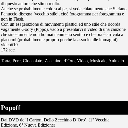
di questo autore che stimo molto.
Anche se probabilmente colora al pc, si vede chiaramente che Stefano
Fenuccio disegna ‘vecchio stile’, cioè fotogramma per fotogramma e
non in Flash.
Con un’esagerazione di movimenti plastici ed uno stile che ricorda
vagamente Goofy (Pippo), vado a presentarvi il video di una canzone
che sinceramente non ho mai nemmeno sentito e che ora è arrivata a
piacermi (probabilmente proprio perchè la associo alle immagini).
video#19
172 sec.
Torta, Pere, Cioccolato, Zecchino, d’Oro, Video, Musicale, Animato
Popoff
Dai DVD de’ I Cartoni Dello Zecchino D’Oro’. (1° Vecchia
Edizione, 6° Nuova Edizione)