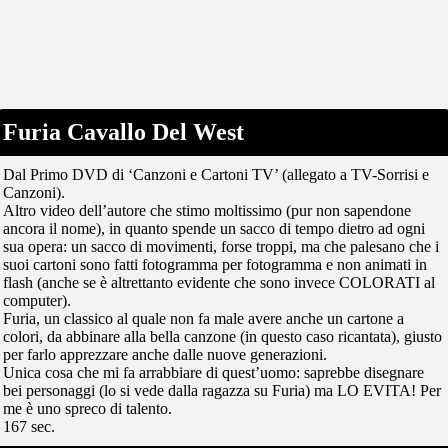
Furia Cavallo Del West
Dal Primo DVD di ‘Canzoni e Cartoni TV’ (allegato a TV-Sorrisi e
Canzoni).
Altro video dell’autore che stimo moltissimo (pur non sapendone
ancora il nome), in quanto spende un sacco di tempo dietro ad ogni
sua opera: un sacco di movimenti, forse troppi, ma che palesano che i
suoi cartoni sono fatti fotogramma per fotogramma e non animati in
flash (anche se è altrettanto evidente che sono invece COLORATI al
computer).
Furia, un classico al quale non fa male avere anche un cartone a
colori, da abbinare alla bella canzone (in questo caso ricantata), giusto
per farlo apprezzare anche dalle nuove generazioni.
Unica cosa che mi fa arrabbiare di quest’uomo: saprebbe disegnare
bei personaggi (lo si vede dalla ragazza su Furia) ma LO EVITA! Per
me è uno spreco di talento.
167 sec.