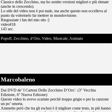
Classico dello Zecchino, ma ho sentito versioni migliori e più ritmate
(anche in crescendo).
Lo stile del video non è poi male, ma anche questo non eccelleva al
punto da volermelo far mettere in mondovisione.
Ringraziate i fan del mio sito :]
video#18
145 sec.
Popoff, Zecchino, d’Oro, Video, Musicale, Animato
Marcobaleno
Dai DVD de’ I Cartoni Dello Zecchino D’Oro’. (3° Vecchia
Edizione, 6° Nuova Edizone)
Questo video lo avevo scartato perchè troppo grigio e per la canzone
un po’ smorta.
Ammetto però che tra gli esclusi è il migliore come testo, in più hanno