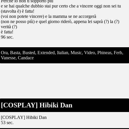
Perchè io non ti sopporto più
e se hai qualche dubbio stai pur certo che a vincere oggi non sei tu
(stavolta è) è fatta!
(voi non potete vincere) e la mamma se ne accorgerà
(non ne posso più) e quel giorno riderò, appena lei saprà (?) la (?)
verità (?)
è fatta!
96 sec.
Ora, Basta, Busted, Extended, Italian, Music, Video, Phineas, Ferb,
Vanesse, Candace
[COSPLAY] Hibiki Dan
[COSPLAY] Hibiki Dan
53 sec.