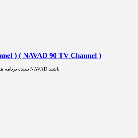
nel ) ( NAVAD 90 TV Channel )
بیننده برنامه های ورزشی و فوتبال و همچنین برنامه نود عادل فردوسی پور در کانال NAVAD باشید