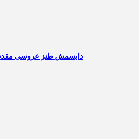
دابسمش طنز عروسی مقدس با دی جی فس