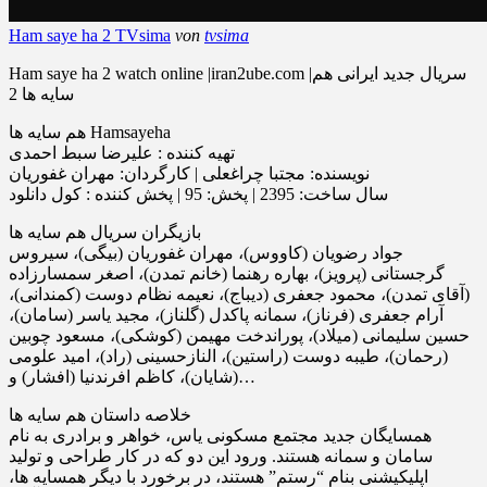
Ham saye ha 2 TVsima
von
tvsima
Ham saye ha 2 watch online |iran2ube.com |سریال جدید ایرانی هم
سایه ها 2
هم سایه ها Hamsayeha
تهیه‌ کننده : علیرضا سبط احمدی
نویسنده: مجتبا چراغعلی | کارگردان: مهران غفوریان
سال ساخت: 2395 | پخش: 95 | پخش کننده : کول دانلود
بازیگران سریال هم سایه ها
جواد رضویان (کاووس)، مهران غفوریان (بیگى)، سیروس
گرجستانى (پرویز)، بهاره رهنما (خانم تمدن)، اصغر سمسارزاده
(آقاى تمدن)، محمود جعفرى (دیباج)، نعیمه نظام دوست (کمندانى)،
آرام جعفرى (فرناز)، سمانه پاکدل (گلناز)، مجید یاسر (سامان)،
حسین سلیمانى (میلاد)، پوراندخت مهیمن (کوشکى)، مسعود چوبین
(رحمان)، طیبه دوست (راستین)، النازحسینى (راد)، امید علومى
(شایان)، کاظم افرندنیا (افشار) و…
خلاصه داستان هم سایه ها
همسایگان جدید مجتمع مسکونی یاس، خواهر و برادری به نام
سامان و سمانه هستند. ورود این دو که در کار طراحی و تولید
اپلیکیشنی بنام “رستم” هستند، در برخورد با دیگر همسایه ها،