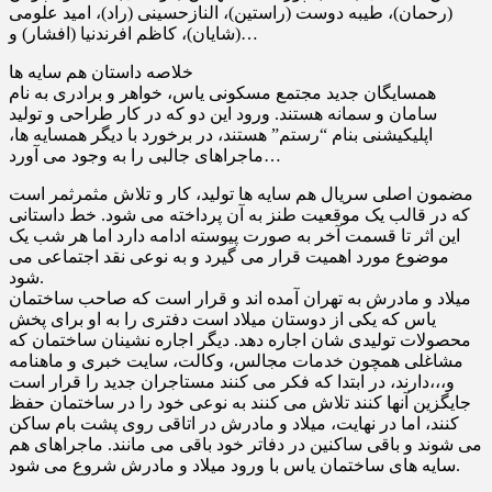
(رحمان)، طیبه دوست (راستین)، النازحسینى (راد)، امید علومى
(شایان)، کاظم افرندنیا (افشار) و…
خلاصه داستان هم سایه ها
همسایگان جدید مجتمع مسکونی یاس، خواهر و برادری به نام
سامان و سمانه هستند. ورود این دو که در کار طراحی و تولید
اپلیکیشنی بنام “رستم” هستند، در برخورد با دیگر همسایه ها،
ماجراهای جالبی را به وجود می آورد…
مضمون اصلی سریال هم سایه ها تولید، کار و تلاش مثمرثمر است
که در قالب یک موقعیت طنز به آن پرداخته می شود. خط داستانی
این اثر تا قسمت آخر به صورت پیوسته ادامه دارد اما هر شب یک
موضوع مورد اهمیت قرار می گیرد و به نوعی نقد اجتماعی می
شود.
میلاد و مادرش به تهران آمده اند و قرار است که صاحب ساختمان
یاس که یکى از دوستان میلاد است دفترى را به او براى پخش
محصولات تولیدى شان اجاره دهد. دیگر اجاره نشینان ساختمان که
مشاغلى همچون خدمات مجالس، وکالت، سایت خبرى و ماهنامه
و،،،دارند، در ابتدا که فکر مى کنند مستاجران جدید را قرار است
جایگزین آنها کنند تلاش مى کنند به نوعى خود را در ساختمان حفظ
کنند، اما در نهایت، میلاد و مادرش در اتاقى روى پشت بام ساکن
مى شوند و باقى ساکنین در دفاتر خود باقى مى مانند. ماجراهاى هم
سایه هاى ساختمان یاس با ورود میلاد و مادرش شروع مى شود.