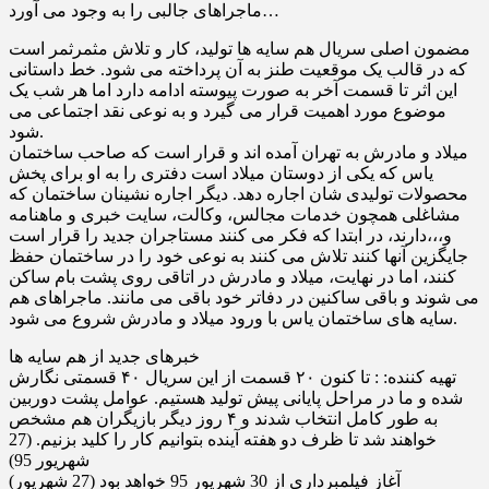
ماجراهای جالبی را به وجود می آورد…
مضمون اصلی سریال هم سایه ها تولید، کار و تلاش مثمرثمر است
که در قالب یک موقعیت طنز به آن پرداخته می شود. خط داستانی
این اثر تا قسمت آخر به صورت پیوسته ادامه دارد اما هر شب یک
موضوع مورد اهمیت قرار می گیرد و به نوعی نقد اجتماعی می
شود.
میلاد و مادرش به تهران آمده اند و قرار است که صاحب ساختمان
یاس که یکى از دوستان میلاد است دفترى را به او براى پخش
محصولات تولیدى شان اجاره دهد. دیگر اجاره نشینان ساختمان که
مشاغلى همچون خدمات مجالس، وکالت، سایت خبرى و ماهنامه
و،،،دارند، در ابتدا که فکر مى کنند مستاجران جدید را قرار است
جایگزین آنها کنند تلاش مى کنند به نوعى خود را در ساختمان حفظ
کنند، اما در نهایت، میلاد و مادرش در اتاقى روى پشت بام ساکن
مى شوند و باقى ساکنین در دفاتر خود باقى مى مانند. ماجراهاى هم
سایه هاى ساختمان یاس با ورود میلاد و مادرش شروع مى شود.
خبرهای جدید از هم سایه ها
تهیه کننده: : تا کنون ۲۰ قسمت از این سریال ۴۰ قسمتی نگارش
شده و ما در مراحل پایانی پیش تولید هستیم. عوامل پشت دوربین
به طور کامل انتخاب شدند و ۴ روز دیگر بازیگران هم مشخص
خواهند شد تا ظرف دو هفته آینده بتوانیم کار را کلید بزنیم. (27
شهریور 95)
آغاز فیلمبرداری از 30 شهریور 95 خواهد بود (27 شهریور)