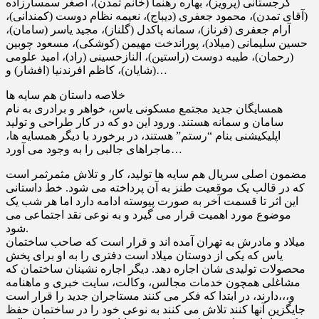
گرجستانى (پرویز)، بهاره رهنما (خانم تمدن)، اصغر سمسارزاده
(آقاى تمدن)، محمود جعفرى (دیباج)، نعیمه نظام دوست (کمندانى)،
آرام جعفرى (فرناز)، سمانه پاکدل (گلناز)، مجید یاسر (سامان)،
حسین سلیمانى (میلاد)، پوراندخت مهیمن (کوشکى)، مسعود چوبین
(رحمان)، طیبه دوست (راستین)، النازحسینى (راد)، امید علومى
(شایان)، کاظم افرندنیا (افشار) و…
خلاصه داستان هم سایه ها
همسایگان جدید مجتمع مسکونی یاس، خواهر و برادری به نام
سامان و سمانه هستند. ورود این دو که در کار طراحی و تولید
اپلیکیشنی بنام “رستم” هستند، در برخورد با دیگر همسایه ها،
ماجراهای جالبی را به وجود می آورد…
مضمون اصلی سریال هم سایه ها تولید، کار و تلاش مثمرثمر است
که در قالب یک موقعیت طنز به آن پرداخته می شود. خط داستانی
این اثر تا قسمت آخر به صورت پیوسته ادامه دارد اما هر شب یک
موضوع مورد اهمیت قرار می گیرد و به نوعی نقد اجتماعی می
شود.
میلاد و مادرش به تهران آمده اند و قرار است که صاحب ساختمان
یاس که یکى از دوستان میلاد است دفترى را به او براى پخش
محصولات تولیدى شان اجاره دهد. دیگر اجاره نشینان ساختمان که
مشاغلى همچون خدمات مجالس، وکالت، سایت خبرى و ماهنامه
و،،،دارند، در ابتدا که فکر مى کنند مستاجران جدید را قرار است
جایگزین آنها کنند تلاش مى کنند به نوعى خود را در ساختمان حفظ