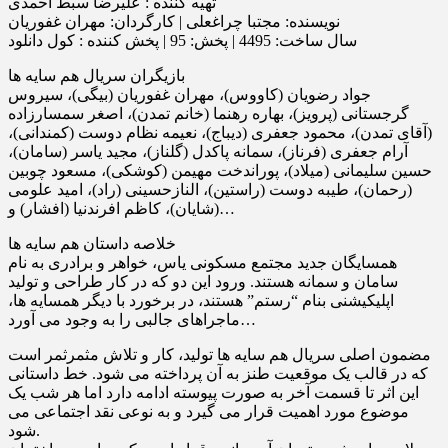
تهیه‌ کننده : علیرضا سبط احمدی
نویسنده: مجتبا چراغعلی | کارگردان: مهران غفوریان
سال ساخت: 4495 | پخش: 95 | پخش کننده : کول دانلود
بازیگران سریال هم سایه ها
جواد رضویان (کاووس)، مهران غفوریان (بیگى)، سیروس
گرجستانى (پرویز)، بهاره رهنما (خانم تمدن)، اصغر سمسارزاده
(آقاى تمدن)، محمود جعفرى (دیباج)، نعیمه نظام دوست (کمندانى)،
آرام جعفرى (فرناز)، سمانه پاکدل (گلناز)، مجید یاسر (سامان)،
حسین سلیمانى (میلاد)، پوراندخت مهیمن (کوشکى)، مسعود چوبین
(رحمان)، طیبه دوست (راستین)، النازحسینى (راد)، امید علومى
(شایان)، کاظم افرندنیا (افشار) و…
خلاصه داستان هم سایه ها
همسایگان جدید مجتمع مسکونی یاس، خواهر و برادری به نام
سامان و سمانه هستند. ورود این دو که در کار طراحی و تولید
اپلیکیشنی بنام “رستم” هستند، در برخورد با دیگر همسایه ها،
ماجراهای جالبی را به وجود می آورد…
مضمون اصلی سریال هم سایه ها تولید، کار و تلاش مثمرثمر است
که در قالب یک موقعیت طنز به آن پرداخته می شود. خط داستانی
این اثر تا قسمت آخر به صورت پیوسته ادامه دارد اما هر شب یک
موضوع مورد اهمیت قرار می گیرد و به نوعی نقد اجتماعی می
شود.