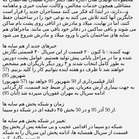
مشاغلى همچون خدمات مجالس، وکالت، سایت خبرى و ماهنامه
و،،،دارند، در ابتدا که فکر مى کنند مستاجران جدید را قرار است
جایگزین آنها کنند تلاش مى کنند به نوعى خود را در ساختمان حفظ
کنند، اما در نهایت، میلاد و مادرش در اتاقى روى پشت بام ساکن
مى شوند و باقى ساکنین در دفاتر خود باقى مى مانند. ماجراهاى هم
سایه هاى ساختمان یاس با ورود میلاد و مادرش شروع مى شود.
خبرهای جدید از هم سایه ها
تهیه کننده: : تا کنون ۲۰ قسمت از این سریال ۴۰ قسمتی نگارش
شده و ما در مراحل پایانی پیش تولید هستیم. عوامل پشت دوربین
به طور کامل انتخاب شدند و ۴ روز دیگر بازیگران هم مشخص
خواهند شد تا ظرف دو هفته آینده بتوانیم کار را کلید بزنیم. (57
شهریور 95)
آغاز فیلمبرداری از 50 شهریور 95 خواهد بود (57 شهریور)
به جهت بیماری آرش معریان، پس از ضبط چند قسمت، کارگردانی
ادامه سریال به مهران غفوریان سپرده شد (آبان 95)
زمان و شبکه پخش هم سایه ها
از 50 آذر 95 و در 50 بخش ۴۵ دقیقه ای در شبکه دو سیما.
تغییر در شبکه پخش هم سایه ها
شبكه دو سيما در اقدامی عجيب و بی سابقه پس از پخش پنج
قسمت از سريال همسايه ها، ادامه پخش اين سريال را به شبكه
نسيم واگذار كرد.!!