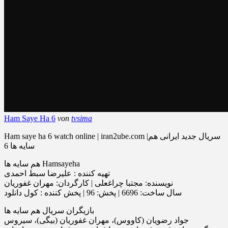
Ham Saye Ha 6
von
tvsima
Ham saye ha 6 watch online | iran2ube.com |سریال جدید ایرانی هم
سایه ها 6
هم سایه ها Hamsayeha
تهیه‌ کننده : علیرضا سبط احمدی
نویسنده: مجتبا چراغعلی | کارگردان: مهران غفوریان
سال ساخت: 6696 | پخش: 96 | پخش کننده : کول دانلود
بازیگران سریال هم سایه ها
جواد رضویان (کاووس)، مهران غفوریان (بیگى)، سیروس