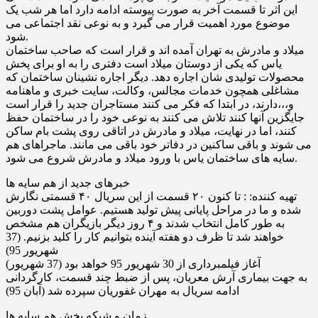
این اثر تا قسمت آخر به صورت پیوسته ادامه دارد اما هر شب یک
موضوع مورد اهمیت قرار می گیرد و به نوعی نقد اجتماعی می
شود.
میلاد و مادرش به تهران آمده اند و قرار است که صاحب ساختمان
یاس که یکى از دوستان میلاد است دفترى را به او براى پخش
محصولات تولیدى شان اجاره دهد. دیگر اجاره نشینان ساختمان که
مشاغلى همچون خدمات مجالس، وکالت، سایت خبرى و ماهنامه
و،،،دارند، در ابتدا که فکر مى کنند مستاجران جدید را قرار است
جایگزین آنها کنند تلاش مى کنند به نوعى خود را در ساختمان حفظ
کنند، اما در نهایت، میلاد و مادرش در اتاقى روى پشت بام ساکن
مى شوند و باقى ساکنین در دفاتر خود باقى مى مانند. ماجراهاى هم
سایه هاى ساختمان یاس با ورود میلاد و مادرش شروع مى شود.
خبرهای جدید از هم سایه ها
تهیه کننده: : تا کنون ۲۰ قسمت از این سریال ۴۰ قسمتی نگارش
شده و ما در مراحل پایانی پیش تولید هستیم. عوامل پشت دوربین
به طور کامل انتخاب شدند و ۴ روز دیگر بازیگران هم مشخص
خواهند شد تا ظرف دو هفته آینده بتوانیم کار را کلید بزنیم. (37
شهریور 95)
آغاز فیلمبرداری از 30 شهریور 95 خواهد بود (37 شهریور)
به جهت بیماری آرش معریان، پس از ضبط چند قسمت، کارگردانی
ادامه سریال به مهران غفوریان سپرده شد (آبان 95)
زمان و شبکه پخش هم سایه ها