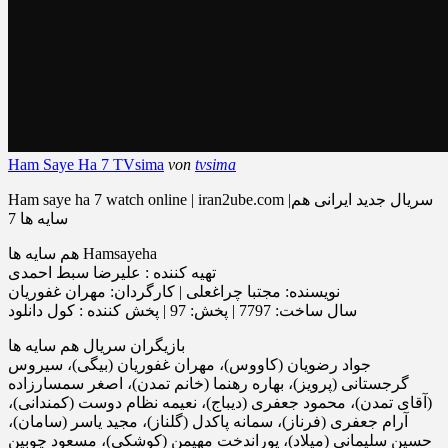
Ham Saye Ha 7 TVsima
von
tvsima
Ham saye ha 7 watch online | iran2ube.com |سریال جدید ایرانی هم
سایه ها 7
هم سایه ها Hamsayeha
تهیه‌ کننده : علیرضا سبط احمدی
نویسنده: مجتبا چراغعلی | کارگردان: مهران غفوریان
سال ساخت: 7797 | پخش: 97 | پخش کننده : کول دانلود
بازیگران سریال هم سایه ها
جواد رضویان (کاووس)، مهران غفوریان (بیگى)، سیروس
گرجستانى (پرویز)، بهاره رهنما (خانم تمدن)، اصغر سمسارزاده
(آقاى تمدن)، محمود جعفرى (دیباج)، نعیمه نظام دوست (کمندانى)،
آرام جعفرى (فرناز)، سمانه پاکدل (گلناز)، مجید یاسر (سامان)،
حسین سلیمانى (میلاد)، پوراندخت مهیمن (کوشکى)، مسعود چوبین