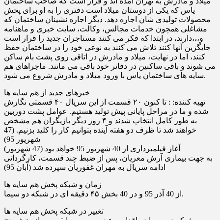
میلاد و مادرش به تهران آمده اند و قرار است که صاحب ساختمان
یاس که یکى از دوستان میلاد است دفترى را به او براى پخش
محصولات تولیدى شان اجاره دهد. دیگر اجاره نشینان ساختمان که
مشاغلى همچون خدمات مجالس، وکالت، سایت خبرى و ماهنامه
و،،،دارند، در ابتدا که فکر مى کنند مستاجران جدید را قرار است
جایگزین آنها کنند تلاش مى کنند به نوعى خود را در ساختمان حفظ
کنند، اما در نهایت، میلاد و مادرش در اتاقى روى پشت بام ساکن
مى شوند و باقى ساکنین در دفاتر خود باقى مى مانند. ماجراهاى هم
سایه هاى ساختمان یاس با ورود میلاد و مادرش شروع مى شود.
خبرهای جدید از هم سایه ها
تهیه کننده: : تا کنون ۲۰ قسمت از این سریال ۴۰ قسمتی نگارش
شده و ما در مراحل پایانی پیش تولید هستیم. عوامل پشت دوربین
به طور کامل انتخاب شدند و ۴ روز دیگر بازیگران هم مشخص
خواهند شد تا ظرف دو هفته آینده بتوانیم کار را کلید بزنیم. (47
شهریور 95)
آغاز فیلمبرداری از 40 شهریور 95 خواهد بود (47 شهریور)
به جهت بیماری آرش معریان، پس از ضبط چند قسمت، کارگردانی
ادامه سریال به مهران غفوریان سپرده شد (آبان 95)
زمان و شبکه پخش هم سایه ها
از 40 آذر 95 و در 40 بخش ۴۵ دقیقه ای در شبکه دو سیما.
تغییر در شبکه پخش هم سایه ها