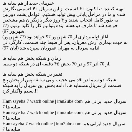
خبرهای جدید از هم سایه ها
تهیه کننده: : تا کنون ۲۰ قسمت از این سریال ۴۰ قسمتی نگارش
شده و ما در مراحل پایانی پیش تولید هستیم. عوامل پشت دوربین
به طور کامل انتخاب شدند و ۴ روز دیگر بازیگران هم مشخص
خواهند شد تا ظرف دو هفته آینده بتوانیم کار را کلید بزنیم. (77
شهریور 97)
آغاز فیلمبرداری از 70 شهریور 97 خواهد بود (77 شهریور)
به جهت بیماری آرش معریان، پس از ضبط چند قسمت، کارگردانی
ادامه سریال به مهران غفوریان سپرده شد (آبان 97)
زمان و شبکه پخش هم سایه ها
از 70 آذر 97 و در 70 بخش ۴۵ دقیقه ای در شبکه دو سیما.
تغییر در شبکه پخش هم سایه ها
شبكه دو سيما در اقدامی عجيب و بی سابقه پس از پخش پنج
قسمت از سريال همسايه ها، ادامه پخش اين سريال را به شبكه
نسيم واگذار كرد.!!
Ham sayeha 7 watch online | iran2ube.com |سریال جدید ایرانی هم
سایه ها 7
Hamsaye ha 7 watch online | iran2ube.com |سریال جدید ایرانی هم
سایه ها 7
Hamsayeha 7 watch online | iran2ube.com |سریال جدید ایرانی هم
سایه ها 7