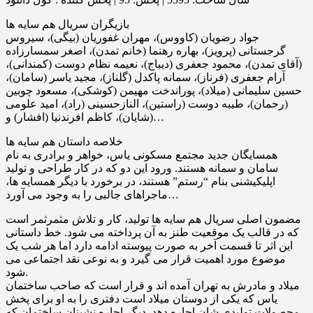
بازیگران سریال هم سایه ها
جواد رضویان (کاووس)، مهران غفوریان (بیگى)، سیروس
گرجستانى (پرویز)، بهاره رهنما (خانم تمدن)، اصغر سمسارزاده
(آقاى تمدن)، محمود جعفرى (دیباج)، نعیمه نظام دوست (کمندانى)،
آرام جعفرى (فرناز)، سمانه پاکدل (گلناز)، مجید یاسر (سامان)،
حسین سلیمانى (میلاد)، پوراندخت مهیمن (کوشکى)، مسعود چوبین
(رحمان)، طیبه دوست (راستین)، النازحسینى (راد)، امید علومى
(شایان)، کاظم افرندنیا (افشار) و…
خلاصه داستان هم سایه ها
همسایگان جدید مجتمع مسکونی یاس، خواهر و برادری به نام
سامان و سمانه هستند. ورود این دو که در کار طراحی و تولید
اپلیکیشنی بنام “رستم” هستند، در برخورد با دیگر همسایه ها،
ماجراهای جالبی را به وجود می آورد…
مضمون اصلی سریال هم سایه ها تولید، کار و تلاش مثمرثمر است
که در قالب یک موقعیت طنز به آن پرداخته می شود. خط داستانی
این اثر تا قسمت آخر به صورت پیوسته ادامه دارد اما هر شب یک
موضوع مورد اهمیت قرار می گیرد و به نوعی نقد اجتماعی می
شود.
میلاد و مادرش به تهران آمده اند و قرار است که صاحب ساختمان
یاس که یکى از دوستان میلاد است دفترى را به او براى پخش
محصولات تولیدى شان اجاره دهد. دیگر اجاره نشینان ساختمان که