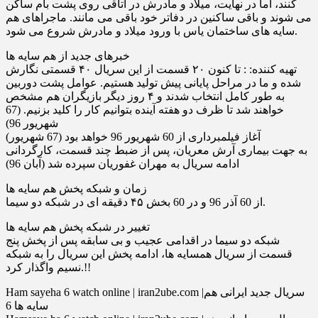
کنند، اما در نهایت، میلاد و مادرش در اتاقى روى پشت بام ساکن
مى شوند و باقى ساکنین در دفاتر خود باقى مى مانند. ماجراهاى هم
سایه هاى ساختمان یاس با ورود میلاد و مادرش شروع مى شود.
خبرهای جدید از هم سایه ها
تهیه کننده: : تا کنون ۲۰ قسمت از این سریال ۴۰ قسمتی نگارش
شده و ما در مراحل پایانی پیش تولید هستیم. عوامل پشت دوربین
به طور کامل انتخاب شدند و ۴ روز دیگر بازیگران هم مشخص
خواهند شد تا ظرف دو هفته آینده بتوانیم کار را کلید بزنیم. (67
شهریور 96)
آغاز فیلمبرداری از 60 شهریور 96 خواهد بود (67 شهریور)
به جهت بیماری آرش معریان، پس از ضبط چند قسمت، کارگردانی
ادامه سریال به مهران غفوریان سپرده شد (آبان 96)
زمان و شبکه پخش هم سایه ها
از 60 آذر 96 و در 60 بخش ۴۵ دقیقه ای در شبکه دو سیما.
تغییر در شبکه پخش هم سایه ها
شبكه دو سيما در اقدامی عجيب و بی سابقه پس از پخش پنج
قسمت از سريال همسايه ها، ادامه پخش اين سريال را به شبكه
نسيم واگذار كرد.!!
Ham sayeha 6 watch online | iran2ube.com |سریال جدید ایرانی هم
سایه ها 6