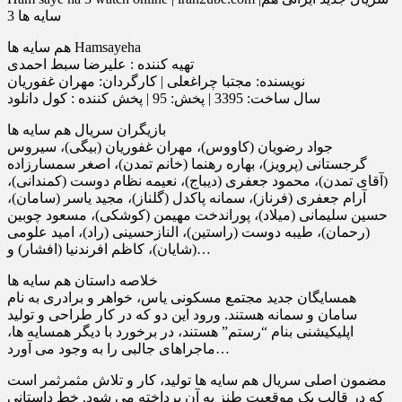
سایه ها 3
هم سایه ها Hamsayeha
تهیه‌ کننده : علیرضا سبط احمدی
نویسنده: مجتبا چراغعلی | کارگردان: مهران غفوریان
سال ساخت: 3395 | پخش: 95 | پخش کننده : کول دانلود
بازیگران سریال هم سایه ها
جواد رضویان (کاووس)، مهران غفوریان (بیگى)، سیروس
گرجستانى (پرویز)، بهاره رهنما (خانم تمدن)، اصغر سمسارزاده
(آقاى تمدن)، محمود جعفرى (دیباج)، نعیمه نظام دوست (کمندانى)،
آرام جعفرى (فرناز)، سمانه پاکدل (گلناز)، مجید یاسر (سامان)،
حسین سلیمانى (میلاد)، پوراندخت مهیمن (کوشکى)، مسعود چوبین
(رحمان)، طیبه دوست (راستین)، النازحسینى (راد)، امید علومى
(شایان)، کاظم افرندنیا (افشار) و…
خلاصه داستان هم سایه ها
همسایگان جدید مجتمع مسکونی یاس، خواهر و برادری به نام
سامان و سمانه هستند. ورود این دو که در کار طراحی و تولید
اپلیکیشنی بنام “رستم” هستند، در برخورد با دیگر همسایه ها،
ماجراهای جالبی را به وجود می آورد…
مضمون اصلی سریال هم سایه ها تولید، کار و تلاش مثمرثمر است
که در قالب یک موقعیت طنز به آن پرداخته می شود. خط داستانی