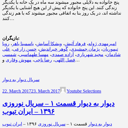
پنج خانواده به دلایلی مجبور میشوند سه ماه در یک خانه با یکدیگر
زندگی کنند. این پنج خانواده که پیش از این هیچ آشنایی با یکدیگر
نداشته اند، در یک روز بنا به اتفاقی مجبور میشوند که با هم زندگی
کنند…
بازیگران:
امیرمهدی ژوله
،
فرهاد آئیش
،
ویشکا آسایش
،
یاسمینا باهر
،
رویا
تیموریان
،
پژمان جمشیدی
،
گوهر خیراندیش
،
حسن زارعی
،
علی
شادمان
،
مجید شهریاری
،
آزاده صمدی
،
مهسا طهماسبی
،
شمسی
و…
فضل اللهی
،
رضا ناجی
،
مهوش وقاری
سریال دیوار به دیوار
22. March 2017
23. March 2017
Youtube Selections
دیوار به دیوار قسمت ۱ – سریال نوروزی
۱۳۹۶ – ایران تیوب
دیوار به دیوار
قسمت ۱ –
سریال نوروزی
۱۳۹۶ –
ایران تیوب