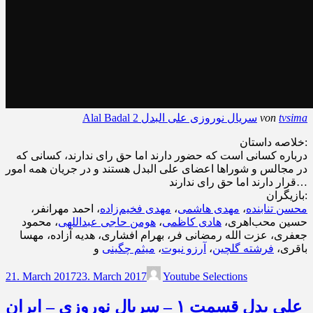
tvsima
von
Alal Badal 2 سریال نوروزی علی البدل
خلاصه داستان:
درباره کسانی است که حضور دارند اما حق رای ندارند، کسانی که
در مجالس و شوراها اعضای علی البدل هستند و در جریان همه امور
قرار دارند اما حق رای ندارند…
بازیگران:
محسن تنابنده
،
مهدی هاشمی
،
مهدی فخیم‌زاده
، احمد مهرانفر،
حسین محب‌اهری،
هادی کاظمی
،
هومن حاجی عبداللهی
، محمود
جعفری، عزت الله رمضانی فر، بهرام افشاری، هدیه آزاده، مهسا
باقری،
فرشته گلچین
،
آرزو نبوت
،
میثم چگینی
و
21. March 2017
23. March 2017
Youtube Selections
علی بدل قسمت ۱ – سریال نوروزی – ایران