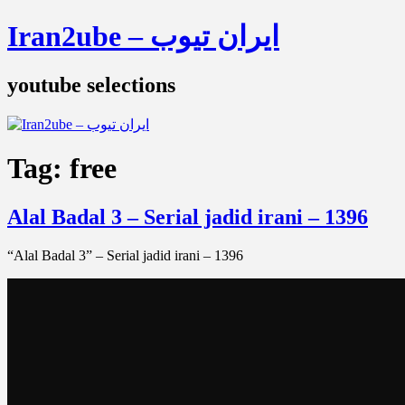
Iran2ube – ایران تیوب
youtube selections
Tag:
free
Alal Badal 3 – Serial jadid irani – 1396
“Alal Badal 3” – Serial jadid irani – 1396