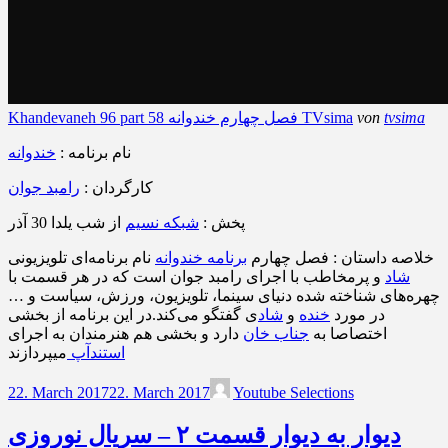
tvsima
von
Khandevaneh 96 part 58 فصل چهارم خندوانه TVsima
نام برنامه :
خندوانه
کارگردان :
رامبد جوان
پخش :
شبکه نسیم
از شب یلدا 30 آذر
خلاصه داستان : فصل چهارم
برنامه خندوانه
نام برنامه‌ای تلویزیونی
شاد
و پرمخاطب با اجرای رامبد جوان است که در هر قسمت با
چهره‌های شناخته شده دنیای سینما، تلویزیون، ورزش، سیاست و …
در مورد
خنده
و
شاد
ی گفتگو می‌کند.در این برنامه از بخشی
اختصاصا به
جناب خان
دارد و بخشی هم هنرمندان به اجرای
استندآپ
میپردازند
22. March 2017
22. March 2017
Youtube Selections
دیوار به دیوار قسمت ۲ – سریال نوروزی