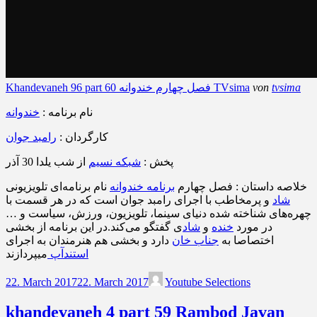
tvsima
von
Khandevaneh 96 part 60 فصل چهارم خندوانه TVsima
نام برنامه :
خندوانه
کارگردان :
رامبد جوان
پخش :
شبکه نسیم
از شب یلدا 30 آذر
خلاصه داستان : فصل چهارم
برنامه خندوانه
نام برنامه‌ای تلویزیونی
شاد
و پرمخاطب با اجرای رامبد جوان است که در هر قسمت با
چهره‌های شناخته شده دنیای سینما، تلویزیون، ورزش، سیاست و …
در مورد
خنده
و
شاد
ی گفتگو می‌کند.در این برنامه از بخشی
اختصاصا به
جناب خان
دارد و بخشی هم هنرمندان به اجرای
استندآپ
میپردازند
22. March 2017
22. March 2017
Youtube Selections
khandevaneh 4 part 59 Rambod Javan