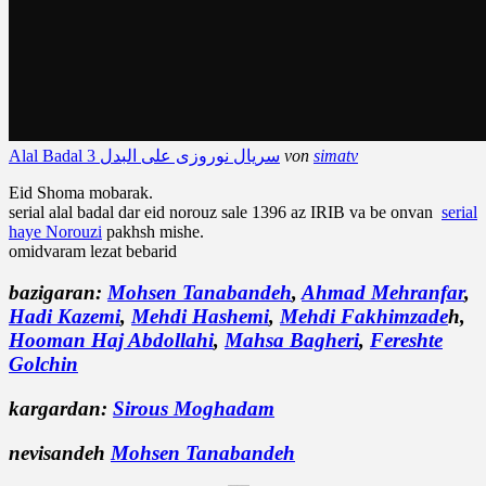
simatv
von
Alal Badal 3 سریال نوروزی علی البدل
Eid Shoma mobarak.
serial alal badal dar eid norouz sale 1396 az IRIB va be onvan
serial
haye Norouzi
pakhsh mishe.
omidvaram lezat bebarid
bazigaran:
Mohsen Tanabandeh
,
Ahmad Mehranfar
,
Hadi Kazemi
,
Mehdi Hashemi
,
Mehdi Fakhimzade
h,
Hooman Haj Abdollahi
,
Mahsa Bagheri
,
Fereshte
Golchin
kargardan:
Sirous Moghadam
nevisandeh
Mohsen Tanabandeh