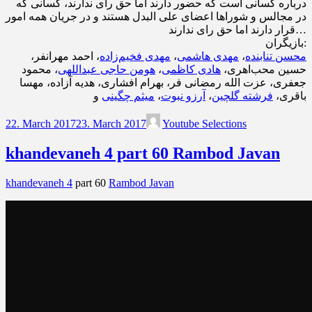
درباره کسانی است که حضور دارند اما حق رای ندارند، کسانی که
در مجالس و شوراها اعضای علی البدل هستند و در جریان همه امور
قرار دارند اما حق رای ندارند…
بازیگران:
محسن تنابنده
،
مهدی هاشمی
،
مهدی فخیم‌زاده
، احمد مهرانفر،
حسین محب‌اهری،
هادی کاظمی
،
هومن حاجی عبداللهی
، محمود
جعفری، عزت الله رمضانی فر، بهرام افشاری، هدیه آزاده، مهسا
باقری،
فرشته گلچین
،
آرزو نبوت
،
میثم چگینی
و
22. March 2017
23. March 2017
Youtube Selections
khandevaneh 4 part 60 Rambod Javan
khandevaneh 4
part 60
Rambod Javan