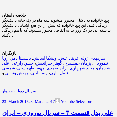
خلاصه داستان:
پنج خانواده به دلایلی مجبور میشوند سه ماه در یک خانه با یکدیگر
زندگی کنند. این پنج خانواده که پیش از این هیچ آشنایی با یکدیگر
نداشته اند، در یک روز بنا به اتفاقی مجبور میشوند که با هم زندگی
کنند…
بازیگران:
امیرمهدی ژوله
،
فرهاد آئیش
،
ویشکا آسایش
،
یاسمینا باهر
،
رویا
تیموریان
،
پژمان جمشیدی
،
گوهر خیراندیش
،
حسن زارعی
،
علی
شادمان
،
مجید شهریاری
،
آزاده صمدی
،
مهسا طهماسبی
،
شمسی
و…
فضل اللهی
،
رضا ناجی
،
مهوش وقاری
سریال دیوار به دیوار
23. March 2017
23. March 2017
Youtube Selections
علی بدل قسمت ۳ – سریال نوروزی – ایران