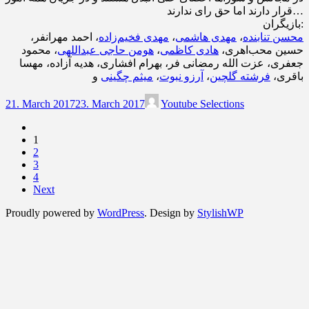
قرار دارند اما حق رای ندارند…
بازیگران:
محسن تنابنده
،
مهدی هاشمی
،
مهدی فخیم‌زاده
، احمد مهرانفر،
حسین محب‌اهری،
هادی کاظمی
،
هومن حاجی عبداللهی
، محمود
جعفری، عزت الله رمضانی فر، بهرام افشاری، هدیه آزاده، مهسا
باقری،
فرشته گلچین
،
آرزو نبوت
،
میثم چگینی
و
21. March 2017
23. March 2017
Youtube Selections
1
2
3
4
Next
Proudly powered by
WordPress
. Design by
StylishWP