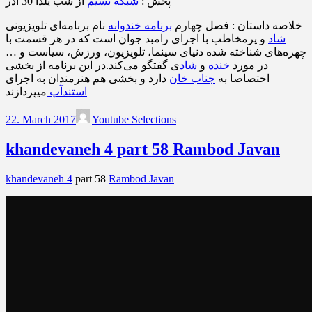
پخش :
شبکه نسیم
از شب یلدا 30 آذر
خلاصه داستان : فصل چهارم
برنامه خندوانه
نام برنامه‌ای تلویزیونی
شاد
و پرمخاطب با اجرای رامبد جوان است که در هر قسمت با
چهره‌های شناخته شده دنیای سینما، تلویزیون، ورزش، سیاست و …
در مورد
خنده
و
شاد
ی گفتگو می‌کند.در این برنامه از بخشی
اختصاصا به
جناب خان
دارد و بخشی هم هنرمندان به اجرای
استندآپ
میپردازند
22. March 2017
Youtube Selections
khandevaneh 4 part 58 Rambod Javan
khandevaneh 4
part 58
Rambod Javan