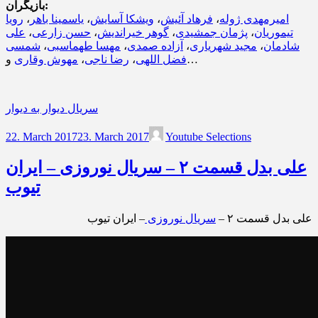
بازیگران:
امیرمهدی ژوله
،
فرهاد آئیش
،
ویشکا آسایش
،
یاسمینا باهر
،
رویا
تیموریان
،
پژمان جمشیدی
،
گوهر خیراندیش
،
حسن زارعی
،
علی
شادمان
،
مجید شهریاری
،
آزاده صمدی
،
مهسا طهماسبی
،
شمسی
و…
فضل اللهی
،
رضا ناجی
،
مهوش وقاری
سریال دیوار به دیوار
22. March 2017
23. March 2017
Youtube Selections
علی بدل قسمت ۲ – سریال نوروزی – ایران
تیوب
علی بدل قسمت ۲ –
سریال نوروزی
– ایران تیوب