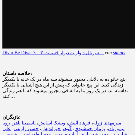
simatv
von
Divar Be Divar 3 – سریال دیوار به دیوار قسمت ۳…
خلاصه داستان:
پنج خانواده به دلایلی مجبور میشوند سه ماه در یک خانه با یکدیگر
زندگی کنند. این پنج خانواده که پیش از این هیچ آشنایی با یکدیگر
نداشته اند، در یک روز بنا به اتفاقی مجبور میشوند که با هم زندگی
کنند…
بازیگران:
امیرمهدی ژوله
،
فرهاد آئیش
،
ویشکا آسایش
،
یاسمینا باهر
،
رویا
تیموریان
،
پژمان جمشیدی
،
گوهر خیراندیش
،
حسن زارعی
،
علی
شادمان
،
مجید شهریاری
،
آزاده صمدی
،
مهسا طهماسبی
،
شمسی