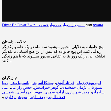
tvsima
von
Divar Be Divar 2 – سریال دیوار به دیوار قسمت ۲…
خلاصه داستان:
پنج خانواده به دلایلی مجبور میشوند سه ماه در یک خانه با یکدیگر
زندگی کنند. این پنج خانواده که پیش از این هیچ آشنایی با یکدیگر
نداشته اند، در یک روز بنا به اتفاقی مجبور میشوند که با هم زندگی
کنند…
بازیگران:
امیرمهدی ژوله
،
فرهاد آئیش
،
ویشکا آسایش
،
یاسمینا باهر
،
رویا
تیموریان
،
پژمان جمشیدی
،
گوهر خیراندیش
،
حسن زارعی
،
علی
شادمان
،
مجید شهریاری
،
آزاده صمدی
،
مهسا طهماسبی
،
شمسی
و…
فضل اللهی
،
رضا ناجی
،
مهوش وقاری