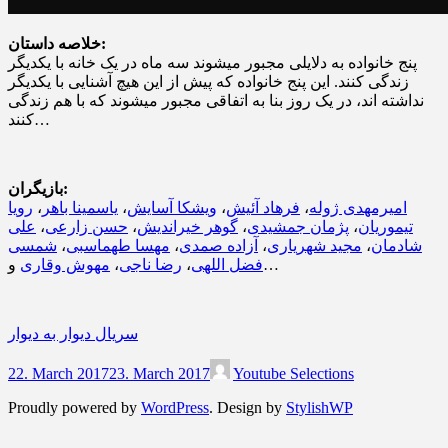
خلاصه داستان:
پنج خانواده به دلایلی مجبور میشوند سه ماه در یک خانه با یکدیگر
زندگی کنند. این پنج خانواده که پیش از این هیچ آشنایی با یکدیگر
نداشته اند، در یک روز بنا به اتفاقی مجبور میشوند که با هم زندگی
کنند…
بازیگران:
امیرمهدی ژوله
،
فرهاد آئیش
،
ویشکا آسایش
،
یاسمینا باهر
،
رویا
تیموریان
،
پژمان جمشیدی
،
گوهر خیراندیش
،
حسن زارعی
،
علی
شادمان
،
مجید شهریاری
،
آزاده صمدی
،
مهسا طهماسبی
،
شمسی
و…
فضل اللهی
،
رضا ناجی
،
مهوش وقاری
سریال دیوار به دیوار
22. March 2017
23. March 2017
Youtube Selections
Proudly powered by
WordPress
. Design by
StylishWP