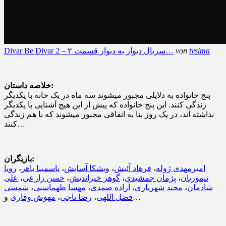
tvsima
von
Divar Be Divar 2 – سریال دیوار به دیوار قسمت ۲…
خلاصه داستان:
پنج خانواده به دلایلی مجبور میشوند سه ماه در یک خانه با یکدیگر
زندگی کنند. این پنج خانواده که پیش از این هیچ آشنایی با یکدیگر
نداشته اند، در یک روز بنا به اتفاقی مجبور میشوند که با هم زندگی
کنند…
بازیگران:
امیرمهدی ژوله
،
فرهاد آئیش
،
ویشکا آسایش
،
یاسمینا باهر
،
رویا
تیموریان
،
پژمان جمشیدی
،
گوهر خیراندیش
،
حسن زارعی
،
علی
شادمان
،
مجید شهریاری
،
آزاده صمدی
،
مهسا طهماسبی
،
شمسی
و…
فضل اللهی
،
رضا ناجی
،
مهوش وقاری