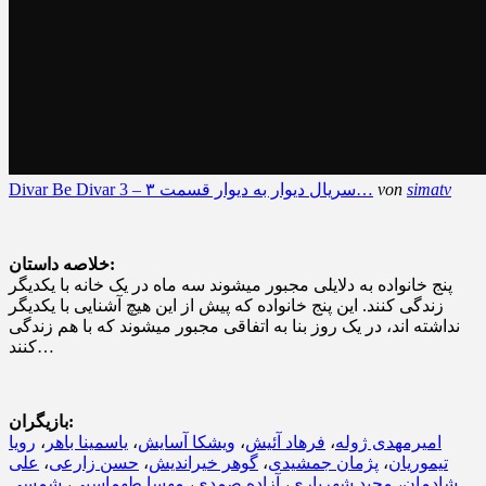
simatv
von
Divar Be Divar 3 – سریال دیوار به دیوار قسمت ۳…
خلاصه داستان:
پنج خانواده به دلایلی مجبور میشوند سه ماه در یک خانه با یکدیگر
زندگی کنند. این پنج خانواده که پیش از این هیچ آشنایی با یکدیگر
نداشته اند، در یک روز بنا به اتفاقی مجبور میشوند که با هم زندگی
کنند…
بازیگران:
امیرمهدی ژوله
،
فرهاد آئیش
،
ویشکا آسایش
،
یاسمینا باهر
،
رویا
تیموریان
،
پژمان جمشیدی
،
گوهر خیراندیش
،
حسن زارعی
،
علی
شادمان
،
مجید شهریاری
،
آزاده صمدی
،
مهسا طهماسبی
،
شمسی