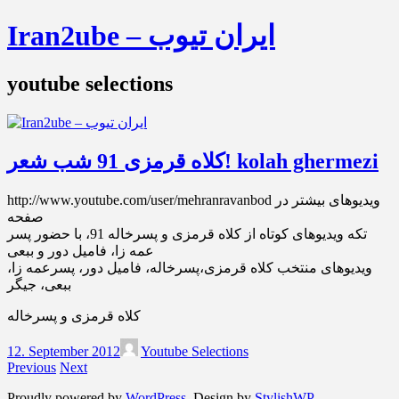
Iran2ube – ایران تیوب
youtube selections
کلاه قرمزی 91 شب شعر! kolah ghermezi‎
http://www.youtube.com/user/mehranravanbod ویدیوهای بیشتر در
صفحه
‫تکه ویدیوهای کوتاه از کلاه قرمزی و پسرخاله 91، با حضور پسر
ویدیوهای منتخب کلاه قرمزی،پسرخاله، فامیل دور، پسرعمه زا،
ببعی، جیگر
کلاه قرمزی و پسرخاله
12. September 2012
Youtube Selections
Previous
Next
Proudly powered by
WordPress
. Design by
StylishWP